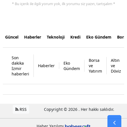
* Bu içerik ile ilgili yorum yok, ilk yorumu siz yazın, tartışalım *
Güncel
Haberler
Teknoloji
Kredi
Eko Gündem
Bors
Son
Borsa
Altın
dakika
Eko
Haberler
ve
ve
İzmir
Gündem
Yatırım
Döviz
haberleri
RSS
Copyright © 2026 . Her hakkı saklıdır.
Haber Yazılımı