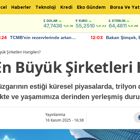
cel
Haberler
Teknoloji
Kredi
Eko Gündem
Borsa Ve Yat
DOLAR
EURO
STERLIN
47,7436
55,2510
64,4811
%0.18
%0.32
%0.38
TCMB'nin rezervlerinde artan
Bakan Şimşek, 
:24
12:03
momentum devam ediyor
için umut verici
bulundu
ük Şirketleri Hangileri?
n Büyük Şirketleri 
zgarının estiği küresel piyasalarda, trilyon 
kte ve yaşamımıza derinden yerleşmiş duru
Yayınlanma
16 Kasım 2025 - 16:38