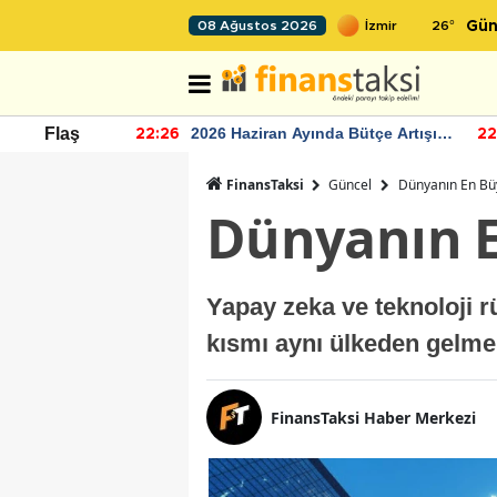
26
°
08 Ağustos 2026
Gün
r seviyesinin
2026 Haziran Ayında Bütçe Artışı
Flaş
22:26
22
Yaşandı
FinansTaksi
Güncel
Dünyanın En Büy
Dünyanın E
Yapay zeka ve teknoloji rü
kısmı aynı ülkeden gelme
FinansTaksi Haber Merkezi