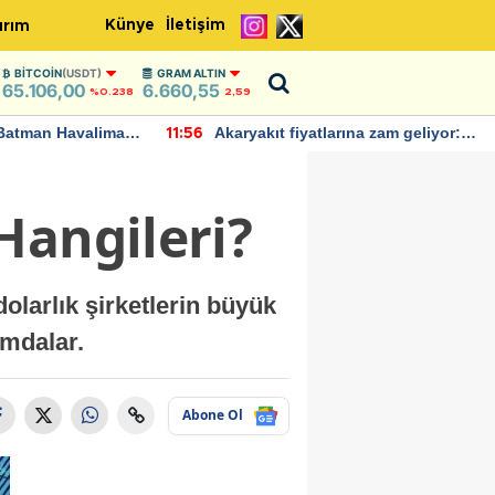
Künye
İletişim
ırım
BITCOIN
(USDT)
GRAM ALTIN
65.106,00
6.660,55
%0.238
2,59
Batman Havalimanı
Akaryakıt fiyatlarına zam geliyor:
11:56
 açıklamalarda
Yeni tarih açıklandı
Hangileri?
dolarlık şirketlerin büyük
mdalar.
Abone Ol