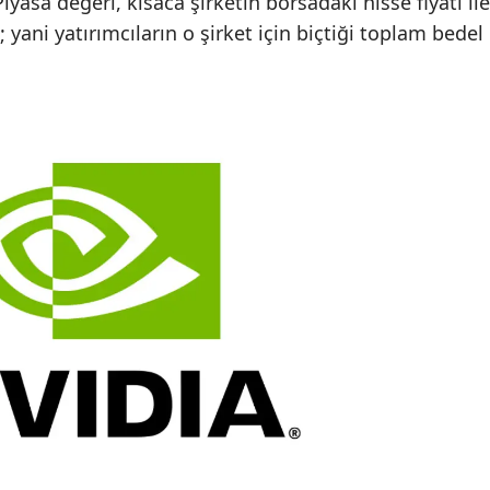
iyasa değeri, kısaca şirketin borsadaki hisse fiyatı ile
 yani yatırımcıların o şirket için biçtiği toplam bedel