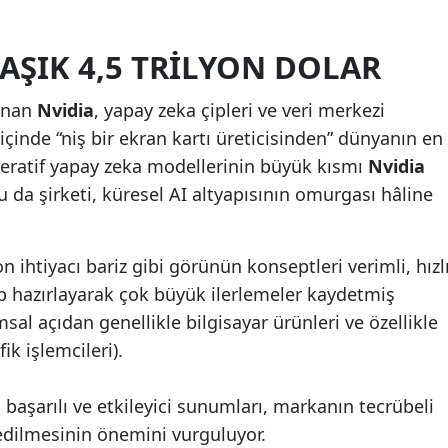
LAŞIK 4,5 TRILYON DOLAR
nınan
Nvidia
, yapay zeka çipleri ve veri merkezi
içinde “niş bir ekran kartı üreticisinden” dünyanın en
neratif yapay zeka modellerinin büyük kısmı
Nvidia
u da şirketi, küresel AI altyapısının omurgası hâline
n ihtiyacı bariz gibi görünün konseptleri verimli, hızl
p hazırlayarak çok büyük ilerlemeler kaydetmiş
al açıdan genellikle bilgisayar ürünleri ve özellikle
fik işlemcileri).
başarılı ve etkileyici sunumları, markanın tecrübeli
 edilmesinin önemini vurguluyor.