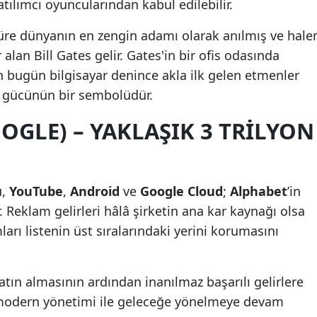
 atılımcı oyuncularından kabul edilebilir.
üre dünyanın en zengin adamı olarak anılmış ve hale
alan Bill Gates gelir. Gates'in bir ofis odasında
n bugün bilgisayar denince akla ilk gelen etmenler
n gücünün bir sembolüdür.
OGLE) – YAKLAŞIK 3 TRILYON
u,
YouTube
,
Android
ve
Google Cloud
;
Alphabet
’in
 Reklam gelirleri hâlâ şirketin ana kar kaynağı olsa
ları listenin üst sıralarındaki yerini korumasını
atın almasının ardından inanılmaz başarılı gelirlere
 modern yönetimi ile geleceğe yönelmeye devam