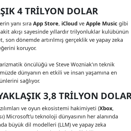
AŞIK 4 TRILYON DOLAR
erin yanı sıra
App Store
,
iCloud
ve
Apple Music
gibi
nakit akışı sayesinde yıllardır trilyonluklar kulübünün
t, son dönemde artırılmış gerçeklik ve yapay zeka
eğerini koruyor.
karizmatik öncülüğü ve Steve Wozniak'ın teknik
nümüzde dünyanın en etkili ve insan yaşamına en
nlerini sağlıyor.
 YAKLAŞIK 3,8 TRILYON DOLA
azılımları ve oyun ekosistemi hakimiyeti (
Xbox
,
ı) Microsoft’u teknoloji dünyasının her alanında
anda büyük dil modelleri (LLM) ve yapay zeka