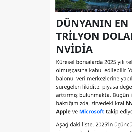
DÜNYANIN EN D
TRILYON DOLAR
NVIDIA
Küresel borsalarda 2025 yılı te
olmuşçasına kabul edilebilir. 
balonu, veri merkezlerine yapı
süregelen likidite, piyasa değer
arttırmış bulunmakta. Bugün iti
baktığımızda, zirvedeki kral
Nv
Apple
ve
Microsoft
takip ediyo
Aşağıdaki liste, 2025’in üçüncü