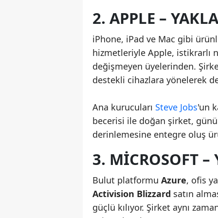
2. APPLE – YAKL
iPhone, iPad ve Mac gibi ürünl
hizmetleriyle Apple, istikrarlı 
değişmeyen üyelerinden. Şirke
destekli cihazlara yönelerek d
Ana kurucuları
Steve Jobs
'un 
becerisi ile doğan şirket, gü
derinlemesine entegre oluş ürü
3. MICROSOFT –
Bulut platformu
Azure
, ofis y
Activision Blizzard
satın almas
güçlü kılıyor. Şirket aynı zam