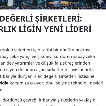
EĞERLI ŞIRKETLERI:
LIK LIGIN YENI LIDERI
knoloji şirketleri için tarihi bir dönüm noktası
Yapay zeka yarışı ve şişmeyi sürdüren yapay zeka
lan dev yatırımlar ve düşük faiz süreçlerinden
i trilyon dolarları aşan şirketlerin sayısını hızla
bariyle dünyanın en değerli şirketleri listesine
idia
karşımıza çıkıyor; onu ise yine teknoloji devleri
r.
–dördüncü çeyreği itibarıyla şirketlerin yaklaşık