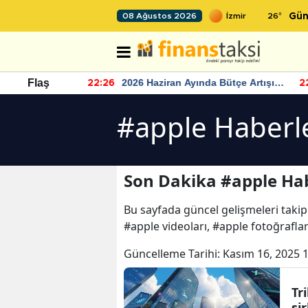
26
°
08 Ağustos 2026
Gün
r seviyesinin
2026 Haziran Ayında Bütçe Artışı
Flaş
22:26
22
Yaşandı
#apple Haberl
Son Dakika #apple Hab
Bu sayfada güncel gelişmeleri takip
#apple videoları, #apple fotoğrafla
Güncelleme Tarihi:
Kasım 16, 2025 
Tr
şi