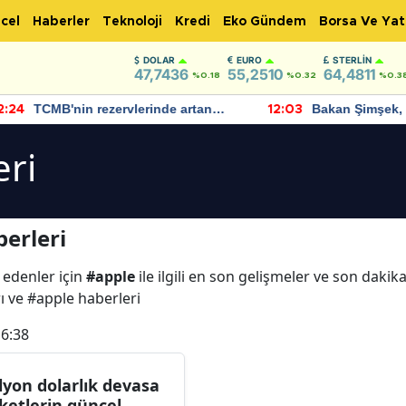
cel
Haberler
Teknoloji
Kredi
Eko Gündem
Borsa Ve Yat
DOLAR
EURO
STERLIN
47,7436
55,2510
64,4811
%0.18
%0.32
%0.3
TCMB'nin rezervlerinde artan
Bakan Şimşek, 
:24
12:03
momentum devam ediyor
için umut verici
bulundu
eri
erleri
 edenler için
#apple
ile ilgili en son gelişmeler ve son daki
rı ve #apple haberleri
16:38
ilyon dolarlık devasa
rketlerin güncel