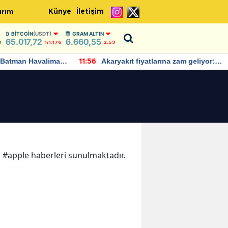
Künye
İletişim
ırım
BITCOIN
(USDT)
GRAM ALTIN
65.017,72
6.660,55
8
%1.176
2,59
Batman Havalimanı
Akaryakıt fiyatlarına zam geliyor:
11:56
 açıklamalarda
Yeni tarih açıklandı
ka #apple haberleri sunulmaktadır.