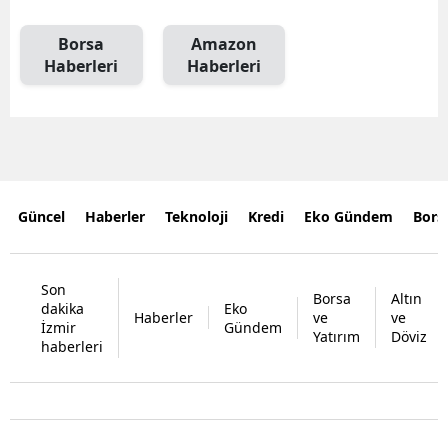
Borsa
Amazon
Haberleri
Haberleri
Güncel
Haberler
Teknoloji
Kredi
Eko Gündem
Bors
Son
Borsa
Altın
dakika
Eko
Haberler
ve
ve
İzmir
Gündem
Yatırım
Döviz
haberleri