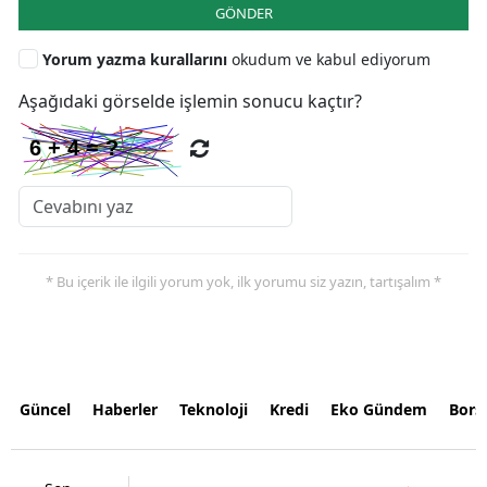
GÖNDER
Yorum yazma kurallarını
okudum ve kabul ediyorum
Aşağıdaki görselde işlemin sonucu kaçtır?
* Bu içerik ile ilgili yorum yok, ilk yorumu siz yazın, tartışalım *
Güncel
Haberler
Teknoloji
Kredi
Eko Gündem
Bors