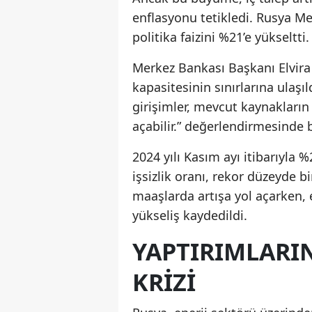
enflasyonu tetikledi. Rusya M
politika faizini %21’e yükseltti.
Merkez Bankası Başkanı Elvira 
kapasitesinin sınırlarına ulaşı
girişimler, mevcut kaynakların
açabilir.” değerlendirmesinde
2024 yılı Kasım ayı itibarıyla 
işsizlik oranı, rekor düzeyde b
maaşlarda artışa yol açarken, e
yükseliş kaydedildi.
YAPTIRIMLARI
KRIZI