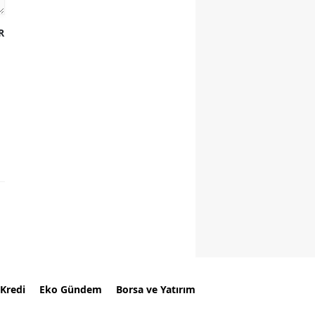
R
Kredi
Eko Gündem
Borsa ve Yatırım