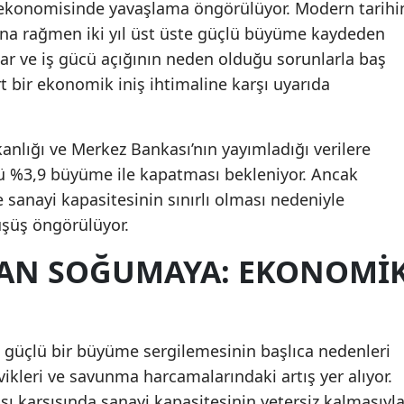
 ekonomisinde yavaşlama öngörülüyor. Modern tarihi
ına rağmen iki yıl üst üste güçlü büyüme kaydeden
mlar ve iş gücü açığının neden olduğu sorunlarla baş
t bir ekonomik iniş ihtimaline karşı uyarıda
lığı ve Merkez Bankası’nın yayımladığı verilere
ü %3,9 büyüme ile kapatması bekleniyor. Ancak
ve sanayi kapasitesinin sınırlı olması nedeniyle
üşüş öngörülüyor.
DAN SOĞUMAYA: EKONOMI
 güçlü bir büyüme sergilemesinin başlıca nedenleri
kleri ve savunma harcamalarındaki artış yer alıyor.
şı karşısında sanayi kapasitesinin yetersiz kalmasıyl