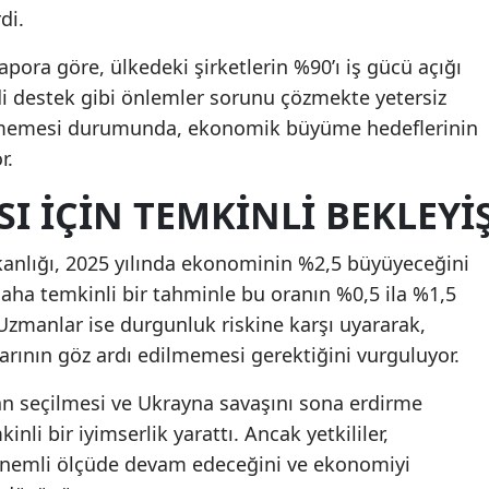
di.
pora göre, ülkedeki şirketlerin %90’ı iş gücü açığı
di destek gibi önlemler sorunu çözmekte yetersiz
zülmemesi durumunda, ekonomik büyüme hedeflerinin
r.
SI İÇIN TEMKINLI BEKLEYI
nlığı, 2025 yılında ekonominin %2,5 büyüyeceğini
ha temkinli bir tahminle bu oranın %0,5 ila %1,5
 Uzmanlar ise durgunluk riskine karşı uyararak,
arının göz ardı edilmemesi gerektiğini vurguluyor.
n seçilmesi ve Ukrayna savaşını sona erdirme
inli bir iyimserlik yarattı. Ancak yetkililer,
 önemli ölçüde devam edeceğini ve ekonomiyi