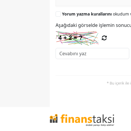
Yorum yazma kurallarını
okudum v
Aşağıdaki görselde işlemin sonucu
* Bu içerik ile