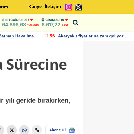
Künye
İletişim
ırım
BITCOIN
(USDT)
GRAM ALTIN
64.896,68
6.617,22
%0.326
1,92
Batman Havalimanı
Akaryakıt fiyatlarına zam geliyor:
11:56
 açıklamalarda
Yeni tarih açıklandı
 Sürecine
 yılı geride bırakırken,
Abone Ol