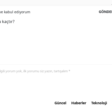
GÖNDE
e kabul ediyorum
 kaçtır?
 ilgili yorum yok, ilk yorumu siz yazın, tartışalım *
Güncel
Haberler
Teknoloji