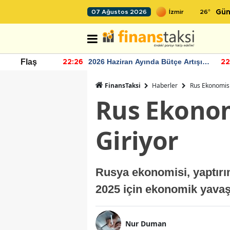
26
°
07 Ağustos 2026
Gün
r seviyesinin
2026 Haziran Ayında Bütçe Artışı
Flaş
22:26
22
Yaşandı
FinansTaksi
Haberler
Rus Ekonomisi
Rus Ekonom
Giriyor
Rusya ekonomisi, yaptırım
2025 için ekonomik yava
Nur Duman