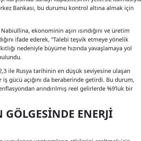
erkez Bankası, bu durumu kontrol altına almak için
Nabiullina, ekonominin aşırı ısındığını ve üretim
ldığını ifade ederek, “Talebi teşvik etmeye yönelik
 kıtlığı nedeniyle büyüme hızında yavaşlamaya yol
 bulundu.
%2,3 ile Rusya tarihinin en düşük seviyesine ulaşan
ir iş gücü açığını da beraberinde getirdi. Bu durum,
nflasyondan arındırılmış reel gelirlerde %9’luk bir
N GÖLGESINDE ENERJI