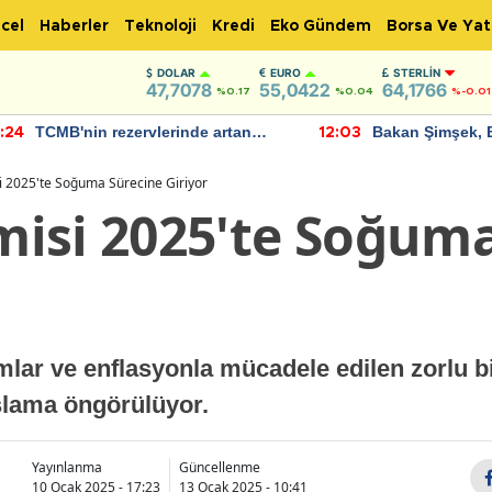
cel
Haberler
Teknoloji
Kredi
Eko Gündem
Borsa Ve Yat
DOLAR
EURO
STERLIN
47,7078
55,0422
64,1766
%0.17
%0.04
%-0.01
TCMB'nin rezervlerinde artan
Bakan Şimşek, 
:24
12:03
momentum devam ediyor
için umut verici
bulundu
 2025'te Soğuma Sürecine Giriyor
isi 2025'te Soğuma
lar ve enflasyonla mücadele edilen zorlu bir
şlama öngörülüyor.
Yayınlanma
Güncellenme
10 Ocak 2025 - 17:23
13 Ocak 2025 - 10:41