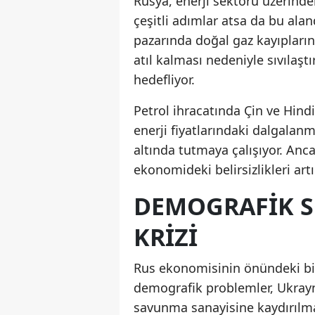
Rusya, enerji sektörü üzerinde
çeşitli adımlar atsa da bu alan
pazarında doğal gaz kayıpların
atıl kalması nedeniyle sıvılaşt
hedefliyor.
Petrol ihracatında Çin ve Hindi
enerji fiyatlarındaki dalgalan
altında tutmaya çalışıyor. Anca
ekonomideki belirsizlikleri artır
DEMOGRAFIK S
KRIZI
Rus ekonomisinin önündeki bir 
demografik problemler, Ukrayn
savunma sanayisine kaydırılmas