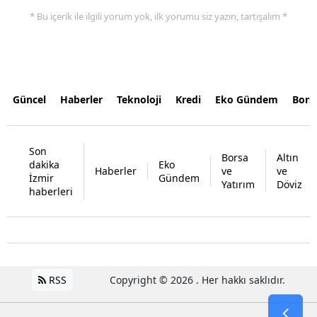
* Bu içerik ile ilgili yorum yok, ilk yorumu siz yazın, tartışalım *
Güncel
Haberler
Teknoloji
Kredi
Eko Gündem
Bors
Son
Borsa
Altın
dakika
Eko
Haberler
ve
ve
İzmir
Gündem
Yatırım
Döviz
haberleri
RSS
Copyright © 2026 . Her hakkı saklıdır.