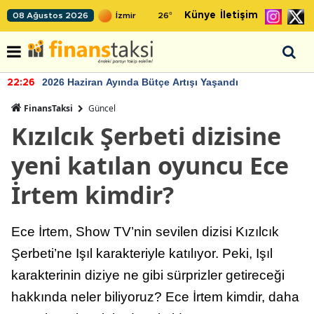
Künye
İletişim
08 Ağustos 2026
26
°
2026 Haziran Ayında Bütçe Artışı Yaşandı
22:26
FinansTaksi
Güncel
Kızılcık Şerbeti dizisine
yeni katılan oyuncu Ece
İrtem kimdir?
Ece İrtem, Show TV’nin sevilen dizisi Kızılcık
Şerbeti’ne Işıl karakteriyle katılıyor. Peki, Işıl
karakterinin diziye ne gibi sürprizler getireceği
hakkında neler biliyoruz? Ece İrtem kimdir, daha