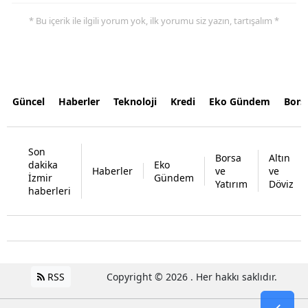
* Bu içerik ile ilgili yorum yok, ilk yorumu siz yazın, tartışalım *
Güncel
Haberler
Teknoloji
Kredi
Eko Gündem
Bors
Son
Borsa
Altın
dakika
Eko
Haberler
ve
ve
İzmir
Gündem
Yatırım
Döviz
haberleri
RSS
Copyright © 2026 . Her hakkı saklıdır.