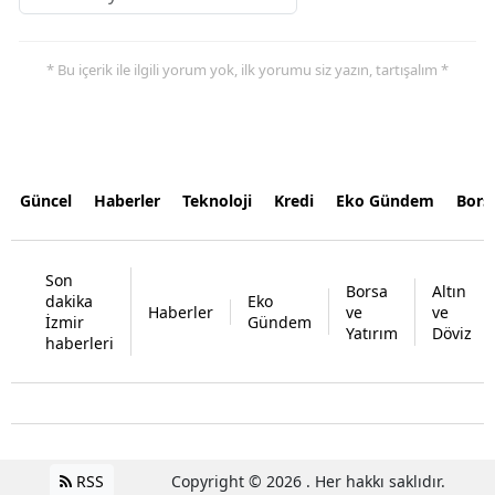
* Bu içerik ile ilgili yorum yok, ilk yorumu siz yazın, tartışalım *
Güncel
Haberler
Teknoloji
Kredi
Eko Gündem
Bors
Son
Borsa
Altın
dakika
Eko
Haberler
ve
ve
İzmir
Gündem
Yatırım
Döviz
haberleri
RSS
Copyright © 2026 . Her hakkı saklıdır.