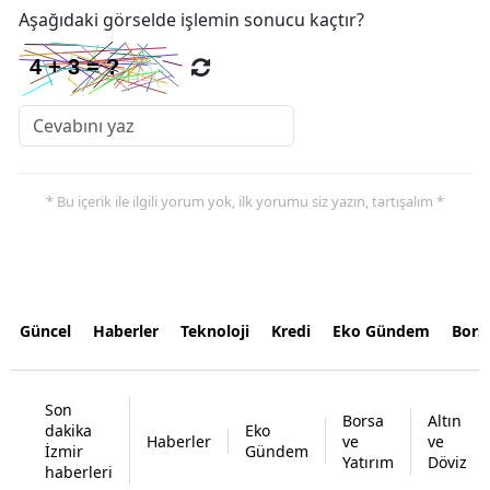
Aşağıdaki görselde işlemin sonucu kaçtır?
* Bu içerik ile ilgili yorum yok, ilk yorumu siz yazın, tartışalım *
Güncel
Haberler
Teknoloji
Kredi
Eko Gündem
Bors
Son
Borsa
Altın
dakika
Eko
Haberler
ve
ve
İzmir
Gündem
Yatırım
Döviz
haberleri