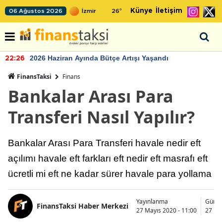
Künye
İletişim
06 Ağustos 2026
26
°
2026 Haziran Ayında Bütçe Artışı Yaşandı
22:26
FinansTaksi
Finans
Bankalar Arası Para
Transferi Nasıl Yapılır?
Bankalar Arası Para Transferi havale nedir eft
açılımı havale eft farkları eft nedir eft masrafı eft
ücretli mi eft ne kadar sürer havale para yollama
Yayınlanma
Günce
FinansTaksi Haber Merkezi
27 Mayıs 2020 - 11:00
27 Ma