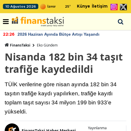
Künye
İletişim
10 Ağustos 2026
25
°
2026 Haziran Ayında Bütçe Artışı Yaşandı
22:26
FinansTaksi
Eko Gündem
Nisanda 182 bin 34 taşıt
trafiğe kaydedildi
TÜİK verilerine göre nisan ayında 182 bin 34
taşıtın trafiğe kaydı yapılırken, trafiğe kayıtlı
toplam taşıt sayısı 34 milyon 199 bin 933’e
yükseldi.
Yayınlanma
FinansTaksi Haber Merkezi