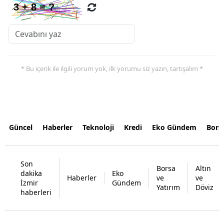
* Bu içerik ile ilgili yorum yok, ilk yorumu siz yazın, tartışalım *
Güncel
Haberler
Teknoloji
Kredi
Eko Gündem
Bors
Son
Borsa
Altın
dakika
Eko
Haberler
ve
ve
İzmir
Gündem
Yatırım
Döviz
haberleri