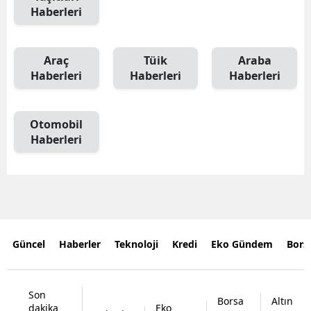
Haberleri
Araç
Tüik
Araba
Haberleri
Haberleri
Haberleri
Otomobil
Haberleri
Güncel
Haberler
Teknoloji
Kredi
Eko Gündem
Bors
Son
Borsa
Altın
dakika
Eko