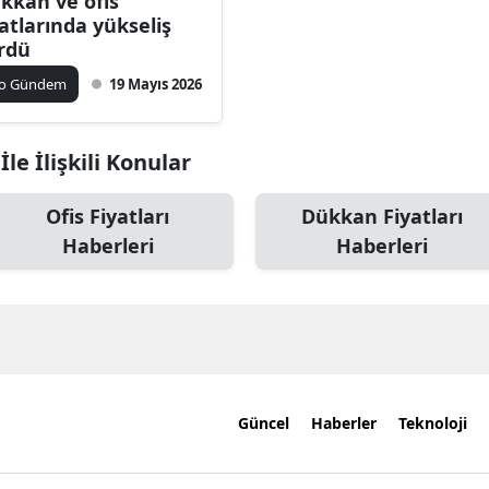
kkan ve ofis
yatlarında yükseliş
rdü
ko Gündem
19 Mayıs 2026
le İlişkili Konular
Ofis Fiyatları
Dükkan Fiyatları
Haberleri
Haberleri
Güncel
Haberler
Teknoloji