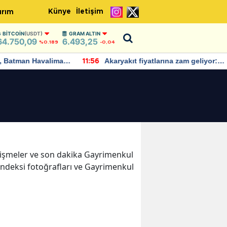
Künye
İletişim
ırım
BITCOIN
(USDT)
GRAM ALTIN
64.750,09
6.493,25
%0.189
-0,04
Batman Havalimanı
Akaryakıt fiyatlarına zam geliyor:
11:56
 açıklamalarda
Yeni tarih açıklandı
gelişmeler ve son dakika Gayrimenkul
Endeksi fotoğrafları ve Gayrimenkul