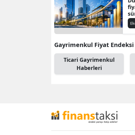
Dü
fi
sü
E
Gayrimenkul Fiyat Endeksi İ
Ticari Gayrimenkul
Haberleri