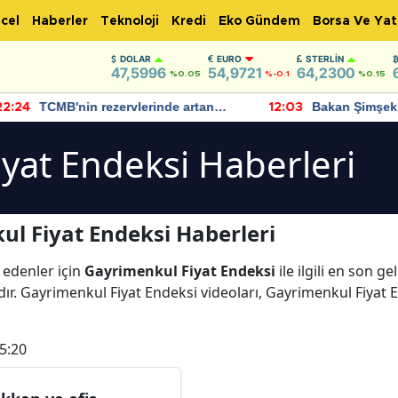
cel
Haberler
Teknoloji
Kredi
Eko Gündem
Borsa Ve Yat
DOLAR
EURO
STERLIN
47,5996
54,9721
64,2300
%0.05
%-0.1
%0.15
TCMB'nin rezervlerinde artan
Bakan Şimşek, 
:24
12:03
momentum devam ediyor
için umut verici
bulundu
yat Endeksi Haberleri
l Fiyat Endeksi Haberleri
 edenler için
Gayrimenkul Fiyat Endeksi
ile ilgili en son 
ır. Gayrimenkul Fiyat Endeksi videoları, Gayrimenkul Fiyat 
5:20