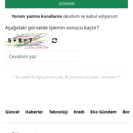
GÖNDER
Yorum yazma kurallarını
okudum ve kabul ediyorum
Aşağıdaki görselde işlemin sonucu kaçtır?
* Bu içerik ile ilgili yorum yok, ilk yorumu siz yazın, tartışalım *
Güncel
Haberler
Teknoloji
Kredi
Eko Gündem
Bors