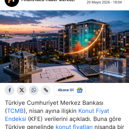
20 Mayıs 2026 - 18:04
Abone Ol
Türkiye Cumhuriyet Merkez Bankası
(
TCMB
), nisan ayına ilişkin
Konut Fiyat
Endeksi
(KFE) verilerini açıkladı. Buna göre
Türkiye genelinde
konut fiyatları
nisanda bir