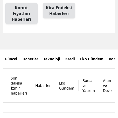
Konut
Kira Endeksi
Fiyatları
Haberleri
Haberleri
Güncel
Haberler
Teknoloji
Kredi
Eko Gündem
Bors
Son
Borsa
Altın
dakika
Eko
Haberler
ve
ve
İzmir
Gündem
Yatırım
Döviz
haberleri