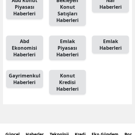
Abd Konut
Bekleyen
Nar
Piyasası
Konut
Haberleri
Haberleri
Satışları
Haberleri
Abd
Emlak
Emlak
Ekonomisi
Piyasası
Haberleri
Haberleri
Haberleri
Gayrimenkul
Konut
Haberleri
Kredisi
Haberleri
Güncel
Haberler
Teknoloji
Kredi
Eko Gündem
Bors