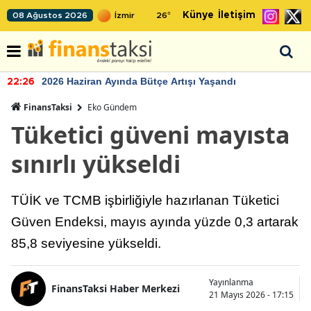
Künye
İletişim
08 Ağustos 2026
26
°
2026 Haziran Ayında Bütçe Artışı Yaşandı
22:26
FinansTaksi
Eko Gündem
Tüketici güveni mayısta
sınırlı yükseldi
TÜİK ve TCMB işbirliğiyle hazırlanan Tüketici
Güven Endeksi, mayıs ayında yüzde 0,3 artarak
85,8 seviyesine yükseldi.
Yayınlanma
FinansTaksi Haber Merkezi
21 Mayıs 2026 - 17:15