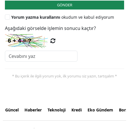
GÖNDER
Yorum yazma kurallarını
okudum ve kabul ediyorum
Aşağıdaki görselde işlemin sonucu kaçtır?
* Bu içerik ile ilgili yorum yok, ilk yorumu siz yazın, tartışalım *
Güncel
Haberler
Teknoloji
Kredi
Eko Gündem
Bors