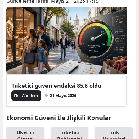
Güncelleme Tarihi:
Mayıs 21, 2026 17:15
Tüketici güven endeksi 85,8 oldu
Eko Gündem
21 Mayıs 2026
Ekonomi Güveni İle İlişkili Konular
Üketici
Tüketici
Tüik