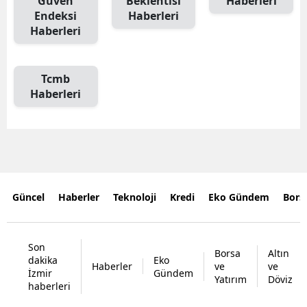
Güven
Beklentisi
Haberleri
Endeksi
Haberleri
Haberleri
Tcmb
Haberleri
Güncel
Haberler
Teknoloji
Kredi
Eko Gündem
Bors
Son
Borsa
Altın
dakika
Eko
Haberler
ve
ve
İzmir
Gündem
Yatırım
Döviz
haberleri