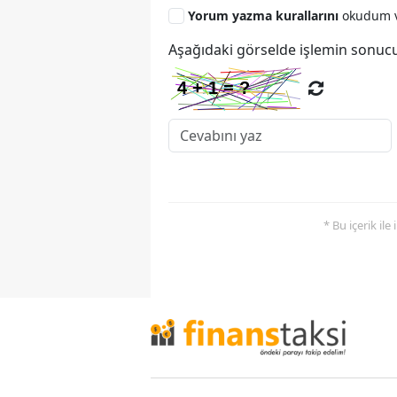
Yorum yazma kurallarını
okudum v
Aşağıdaki görselde işlemin sonucu
* Bu içerik ile