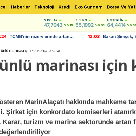
cel
Haberler
Teknoloji
Kredi
Eko Gündem
Borsa Ve Yat
DOLAR
EURO
STERLIN
47,7043
55,1992
64,4414
%0.15
%0.33
%0.3
TCMB'nin rezervlerinde artan
Bakan Şimşek, 
:24
12:03
momentum devam ediyor
için umut verici
bulundu
n ünlü marinası için konkordato kararı
 ünlü marinası içi
gösteren MarinAlaçatı hakkında mahkeme tara
. Şirket için konkordato komiserleri atanırk
 Karar, turizm ve marina sektöründe artan f
değerlendiriliyor