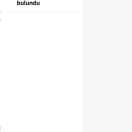
bulundu
o
e
.