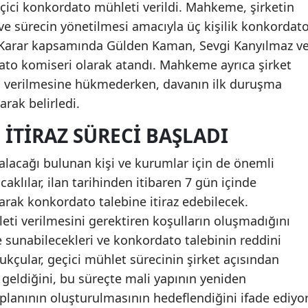
geçici konkordato mühleti verildi. Mahkeme, şirketin
 sürecin yönetilmesi amacıyla üç kişilik konkordat
. Karar kapsamında Gülden Kaman, Sevgi Kanyılmaz v
ato komiseri olarak atandı. Mahkeme ayrıca şirket
rı verilmesine hükmederken, davanın ilk duruşma
rak belirledi.
 ITIRAZ SÜRECI BAŞLADI
lacağı bulunan kişi ve kurumlar için de önemli
caklılar, ilan tarihinden itibaren 7 gün içinde
rak konkordato talebine itiraz edebilecek.
eti verilmesini gerektiren koşulların oluşmadığını
e sunabilecekleri ve konkordato talebinin reddini
ukukçular, geçici mühlet sürecinin şirket açısından
eldiğini, bu süreçte mali yapının yeniden
lanının oluşturulmasının hedeflendiğini ifade ediyor