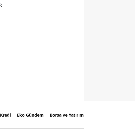
R
Kredi
Eko Gündem
Borsa ve Yatırım