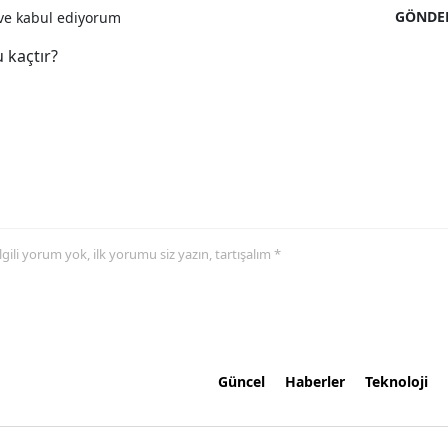
GÖNDE
e kabul ediyorum
 kaçtır?
 ilgili yorum yok, ilk yorumu siz yazın, tartışalım *
Güncel
Haberler
Teknoloji