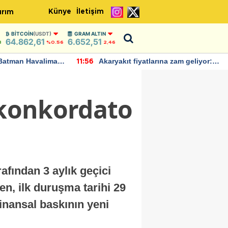
Künye
İletişim
ırım
BITCOIN
(USDT)
GRAM ALTIN
64.862,61
6.652,51
8
%0.56
2,46
Batman Havalimanı
Akaryakıt fiyatlarına zam geliyor:
11:56
 açıklamalarda
Yeni tarih açıklandı
n konkordato
fından 3 aylık geçici
en, ilk duruşma tarihi 29
inansal baskının yeni