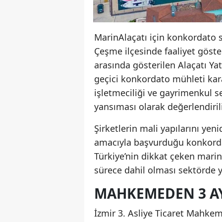
MarinAlaçatı için konkordato 
Çeşme ilçesinde faaliyet göste
arasında gösterilen Alaçatı Y
geçici konkordato mühleti kara
işletmeciliği ve gayrimenkul s
yansıması olarak değerlendirili
Şirketlerin mali yapılarını ye
amacıyla başvurduğu konkorda
Türkiye’nin dikkat çeken marin
sürece dahil olması sektörde y
MAHKEMEDEN 3 AY
İzmir 3. Asliye Ticaret Mahkem