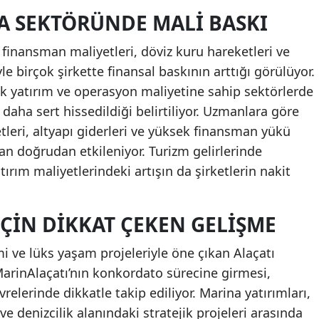
A SEKTÖRÜNDE MALI BASKI
finansman maliyetleri, döviz kuru hareketleri ve
le birçok şirkette finansal baskının arttığı görülüyor.
ek yatırım ve operasyon maliyetine sahip sektörlerde
aha sert hissedildiği belirtiliyor. Uzmanlara göre
tleri, altyapı giderleri ve yüksek finansman yükü
n doğrudan etkileniyor. Turizm gelirlerinde
rım maliyetlerindeki artışın da şirketlerin nakit
IÇIN DIKKAT ÇEKEN GELIŞME
zmi ve lüks yaşam projeleriyle öne çıkan Alaçatı
MarinAlaçatı’nın konkordato sürecine girmesi,
relerinde dikkatle takip ediliyor. Marina yatırımları,
ve denizcilik alanındaki stratejik projeleri arasında