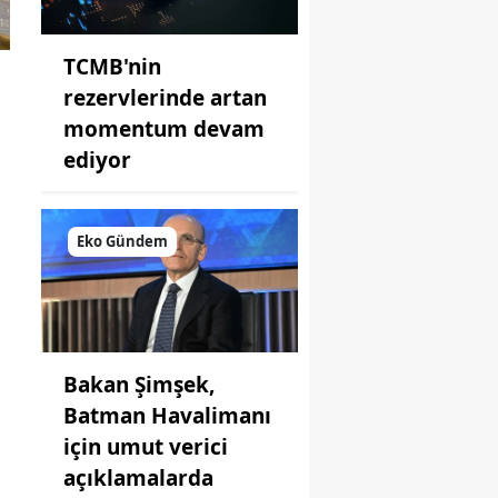
TCMB'nin
n
rezervlerinde artan
momentum devam
ediyor
Eko Gündem
Bakan Şimşek,
Batman Havalimanı
için umut verici
açıklamalarda