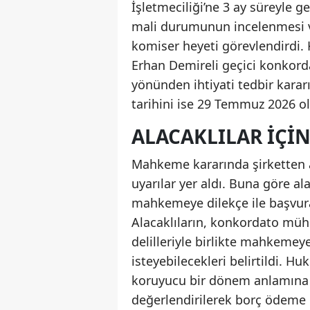
İşletmeciliği’ne 3 ay süreyle 
mali durumunun incelenmesi ve
komiser heyeti görevlendirdi
Erhan Demireli geçici konkord
yönünden ihtiyati tedbir kara
tarihini ise 29 Temmuz 2026 ola
ALACAKLILAR IÇIN
Mahkeme kararında şirketten a
uyarılar yer aldı. Buna göre ala
mahkemeye dilekçe ile başvura
Alacaklıların, konkordato mühl
delilleriyle birlikte mahkemey
isteyebilecekleri belirtildi. H
koruyucu bir dönem anlamına g
değerlendirilerek borç ödeme p