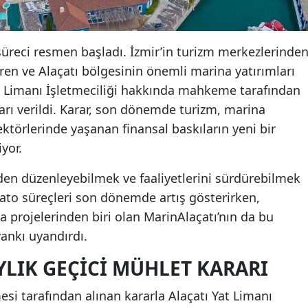
süreci resmen başladı. İzmir’in turizm merkezlerinde
ren ve Alaçatı bölgesinin önemli marina yatırımları
at Limanı İşletmeciliği hakkında mahkeme tarafından
rı verildi. Karar, son dönemde turizm, marina
ektörlerinde yaşanan finansal baskıların yeni bir
yor.
niden düzenleyebilmek ve faaliyetlerini sürdürebilmek
to süreçleri son dönemde artış gösterirken,
a projelerinden biri olan MarinAlaçatı’nın da bu
ankı uyandırdı.
LIK GEÇICI MÜHLET KARARI
esi tarafından alınan kararla Alaçatı Yat Limanı