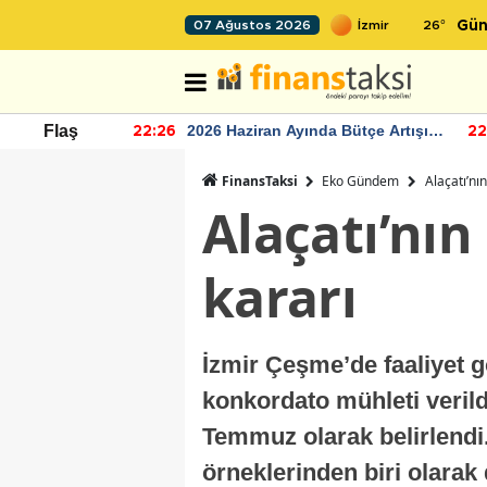
26
°
07 Ağustos 2026
Gün
r seviyesinin
2026 Haziran Ayında Bütçe Artışı
Flaş
22:26
22
Yaşandı
FinansTaksi
Eko Gündem
Alaçatı’nı
Alaçatı’nın
kararı
İzmir Çeşme’de faaliyet 
konkordato mühleti verildi
Temmuz olarak belirlendi.
örneklerinden biri olarak 