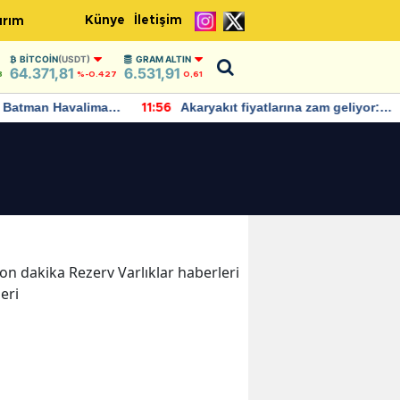
Künye
İletişim
ırım
BITCOIN
(USDT)
GRAM ALTIN
64.371,81
6.531,91
8
%-0.427
0,61
Batman Havalimanı
Akaryakıt fiyatlarına zam geliyor:
11:56
 açıklamalarda
Yeni tarih açıklandı
 son dakika Rezerv Varlıklar haberleri
leri