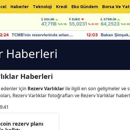
cel
Haberler
Teknoloji
Kredi
Eko Gündem
Borsa Ve Yat
DOLAR
EURO
STERLIN
47,7118
55,0231
64,2523
%0.16
%-0.01
%0.0
TCMB'nin rezervlerinde artan
Bakan Şimşek, 
:24
12:03
momentum devam ediyor
için umut verici
bulundu
r Haberleri
ıklar Haberleri
 edenler için
Rezerv Varlıklar
ile ilgili en son gelişmeler ve
oları, Rezerv Varlıklar fotoğrafları ve Rezerv Varlıklar haber
9:41
tcoin rezerv planı
fa kalktı