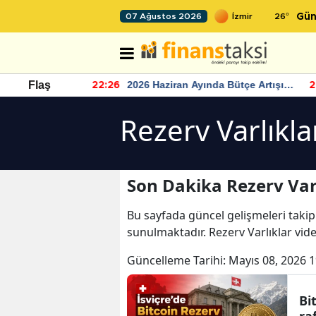
26
°
07 Ağustos 2026
Gün
r seviyesinin
2026 Haziran Ayında Bütçe Artışı
Flaş
22:26
22
Yaşandı
Rezerv Varlıkla
Son Dakika Rezerv Varl
Bu sayfada güncel gelişmeleri takip
sunulmaktadır. Rezerv Varlıklar vide
Güncelleme Tarihi:
Mayıs 08, 2026 1
Bi
ra