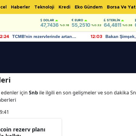
cel
Haberler
Teknoloji
Kredi
Eko Gündem
Borsa Ve Yat
DOLAR
EURO
STERLIN
47,7436
55,2510
64,4811
%0.18
%0.32
%0.38
TCMB'nin rezervlerinde artan
Bakan Şimşek, 
:24
12:03
momentum devam ediyor
için umut verici
bulundu
eri
 edenler için
Snb
ile ilgili en son gelişmeler ve son dakika 
aberleri
9:41
tcoin rezerv planı
fa kalktı