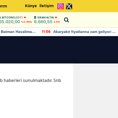
Künye
İletişim
ırım
BITCOIN
(USDT)
GRAM ALTIN
65.020,00
6.660,55
%0.856
2,59
Batman Havalimanı
Akaryakıt fiyatlarına zam geliyor:
11:56
 açıklamalarda
Yeni tarih açıklandı
Snb haberleri sunulmaktadır. Snb