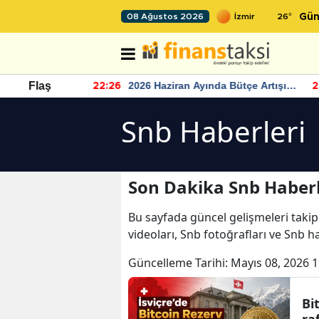
26
°
08 Ağustos 2026
Gün
r seviyesinin
2026 Haziran Ayında Bütçe Artışı
Flaş
22:26
22
Yaşandı
Snb Haberleri
Son Dakika Snb Haberl
Bu sayfada güncel gelişmeleri takip
videoları, Snb fotoğrafları ve Snb h
Güncelleme Tarihi:
Mayıs 08, 2026 1
Bi
ra