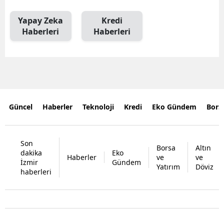
Yapay Zeka
Kredi
Haberleri
Haberleri
Güncel
Haberler
Teknoloji
Kredi
Eko Gündem
Bors
Son
Borsa
Altın
dakika
Eko
Haberler
ve
ve
İzmir
Gündem
Yatırım
Döviz
haberleri