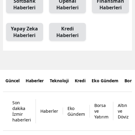
Softbank
Openaı
Finansman
Haberleri
Haberleri
Haberleri
Yapay Zeka
Kredi
Haberleri
Haberleri
Güncel
Haberler
Teknoloji
Kredi
Eko Gündem
Bors
Son
Borsa
Altın
dakika
Eko
Haberler
ve
ve
İzmir
Gündem
Yatırım
Döviz
haberleri