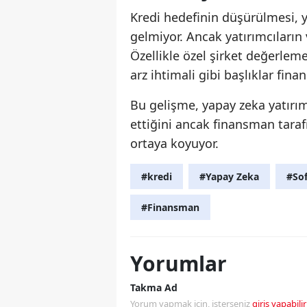
Kredi hedefinin düşürülmesi, y
gelmiyor. Ancak yatırımcıların 
Özellikle özel şirket değerleme
arz ihtimali gibi başlıklar fi
Bu gelişme, yapay zeka yatır
ettiğini ancak finansman taraf
ortaya koyuyor.
#kredi
#Yapay Zeka
#So
#Finansman
Yorumlar
Takma Ad
Yorum yapmak için, isterseniz
giriş yapabilir