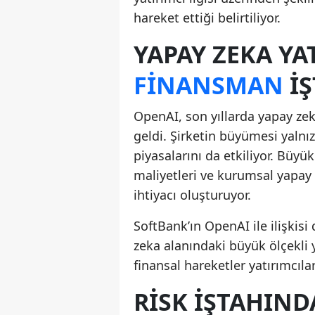
hareket ettiği belirtiliyor.
YAPAY ZEKA Y
FINANSMAN
IŞ
OpenAI, son yıllarda yapay zek
geldi. Şirketin büyümesi yalnız
piyasalarını da etkiliyor. Büyük
maliyetleri ve kurumsal yapay
ihtiyacı oluşturuyor.
SoftBank’ın OpenAI ile ilişkisi
zeka alanındaki büyük ölçekli 
finansal hareketler yatırımcıla
RISK IŞTAHIND