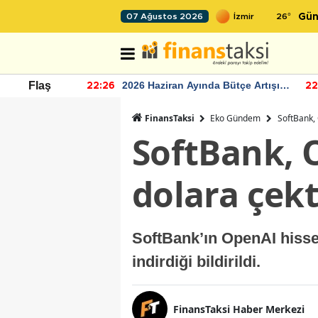
26
°
07 Ağustos 2026
Gün
r seviyesinin
2026 Haziran Ayında Bütçe Artışı
Flaş
22:26
22
Yaşandı
FinansTaksi
Eko Gündem
SoftBank, 
SoftBank, O
dolara çekt
SoftBank’ın OpenAI hissel
indirdiği bildirildi.
FinansTaksi Haber Merkezi