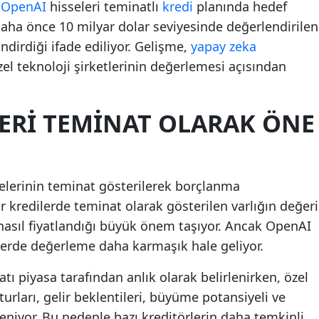
n
OpenAI
hisseleri teminatlı
kredi
planında hedef
 daha önce 10 milyar dolar seviyesinde değerlendirilen
indirdiği ifade ediliyor. Gelişme,
yapay zeka
zel teknoloji şirketlerinin değerlemesi açısından
LERI TEMINAT OLARAK ÖNE
selerinin teminat gösterilerek borçlanma
 kredilerde teminat olarak gösterilen varlığın değeri
n nasıl fiyatlandığı büyük önem taşıyor. Ancak OpenAI
tlerde değerleme daha karmaşık hale geliyor.
atı piyasa tarafından anlık olarak belirlenirken, özel
urları, gelir beklentileri, büyüme potansiyeli ve
lleniyor. Bu nedenle bazı kreditörlerin daha temkinli