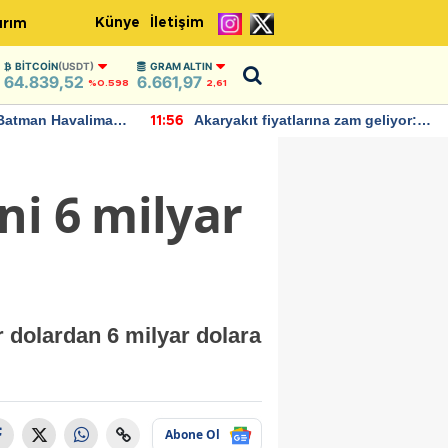
Künye
İletişim
ırım
BITCOIN
(USDT)
GRAM ALTIN
64.839,52
6.661,97
%0.598
2,61
Batman Havalimanı
Akaryakıt fiyatlarına zam geliyor:
11:56
 açıklamalarda
Yeni tarih açıklandı
ni 6 milyar
r dolardan 6 milyar dolara
Abone Ol