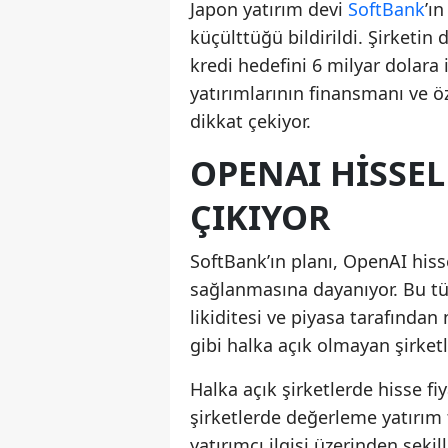
Japon yatırım devi
SoftBank
’ı
küçülttüğü bildirildi. Şirketin
kredi hedefini 6 milyar dolara 
yatırımlarının finansmanı ve ö
dikkat çekiyor.
OPENAI HISSE
ÇIKIYOR
SoftBank’ın planı, OpenAI his
sağlanmasına dayanıyor. Bu tür
likiditesi ve piyasa tarafında
gibi halka açık olmayan şirke
Halka açık şirketlerde hisse fiy
şirketlerde değerleme yatırım t
yatırımcı ilgisi üzerinden şeki