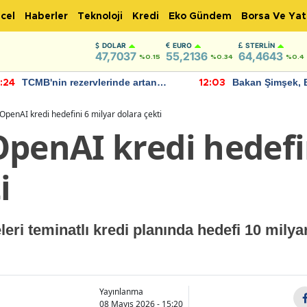
cel
Haberler
Teknoloji
Kredi
Eko Gündem
Borsa Ve Yat
DOLAR
EURO
STERLIN
47,7037
55,2136
64,4643
%0.15
%0.34
%0.4
TCMB'nin rezervlerinde artan
Bakan Şimşek, 
:24
12:03
momentum devam ediyor
için umut verici
bulundu
OpenAI kredi hedefini 6 milyar dolara çekti
penAI kredi hedefi
i
eri teminatlı kredi planında hedefi 10 milya
Yayınlanma
08 Mayıs 2026 - 15:20