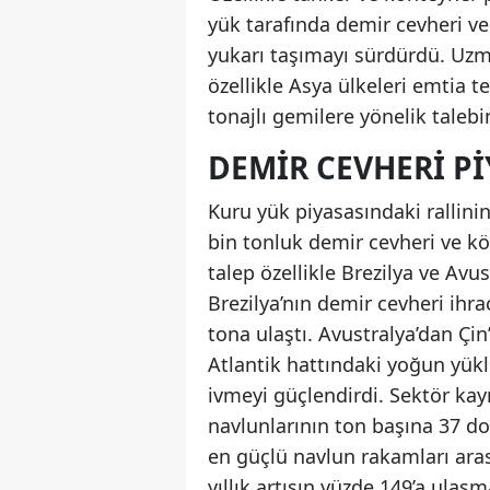
yük tarafında demir cevheri ve
yukarı taşımayı sürdürdü. Uzma
özellikle Asya ülkeleri emtia t
tonajlı gemilere yönelik taleb
DEMIR CEVHERI PI
Kuru yük piyasasındaki rallini
bin tonluk demir cevheri ve k
talep özellikle Brezilya ve Avust
Brezilya’nın demir cevheri ihra
tona ulaştı. Avustralya’dan Çin’
Atlantik hattındaki yoğun yük
ivmeyi güçlendirdi. Sektör kay
navlunlarının ton başına 37 dola
en güçlü navlun rakamları aras
yıllık artışın yüzde 149’a ulaşm