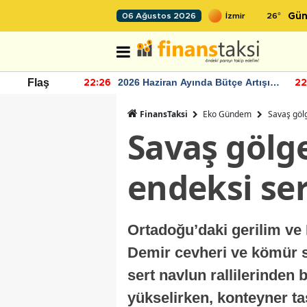
26
°
06 Ağustos 2026
Gün
r seviyesinin
2026 Haziran Ayında Bütçe Artışı
Flaş
22:26
22
Yaşandı
FinansTaksi
Eko Gündem
Savaş gölg
Savaş gölge
endeksi ser
Ortadoğu’daki gerilim ve
Demir cevheri ve kömür se
sert navlun rallilerinden 
yükselirken, konteyner ta