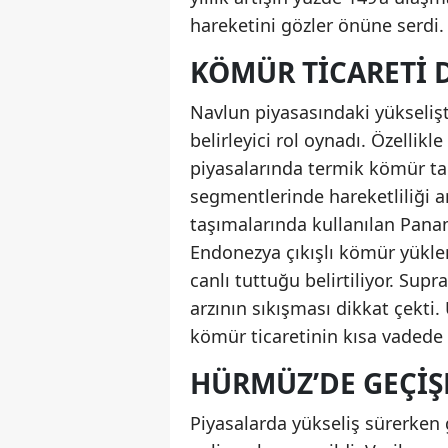
hareketini gözler önüne serdi.
KÖMÜR TICARETI D
Navlun piyasasındaki yükselişt
belirleyici rol oynadı. Özellikl
piyasalarında termik kömür t
segmentlerinde hareketliliği ar
taşımalarında kullanılan Panam
Endonezya çıkışlı kömür yüklem
canlı tuttuğu belirtiliyor. Su
arzının sıkışması dikkat çekti.
kömür ticaretinin kısa vadede
HÜRMÜZ’DE GEÇIŞ
Piyasalarda yükseliş sürerken