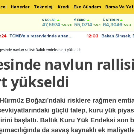
cel
Haberler
Teknoloji
Kredi
Eko Gündem
Borsa Ve Yat
DOLAR
EURO
STERLIN
47,5974
55,0714
64,3046
%0.06
%0.1
%0.3
TCMB'nin rezervlerinde artan
Bakan Şimşek, 
:24
12:03
momentum devam ediyor
için umut verici
bulundu
esinde navlun rallisi: Baltık endeksi sert yükseldi
sinde navlun rallisi
t yükseldi
 Hürmüz Boğazı’ndaki risklere rağmen emtia 
vkiyatlarındaki güçlü talep, kuru yük piyas
birini başlattı. Baltık Kuru Yük Endeksi son 
şımacılığında da savaş kaynaklı ek maliyetle