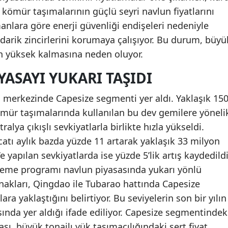
 kömür taşımalarının güçlü seyri navlun fiyatlarını
nlara göre enerji güvenliği endişeleri nedeniyle
edarik zincirlerini korumaya çalışıyor. Bu durum, büyü
in yüksek kalmasına neden oluyor.
YASAYI YUKARI TAŞIDI
n merkezinde Capesize segmenti yer aldı. Yaklaşık 15
ömür taşımalarında kullanılan bu dev gemilere yöneli
ralya çıkışlı sevkiyatlarla birlikte hızla yükseldi.
catı aylık bazda yüzde 11 artarak yaklaşık 33 milyon
e yapılan sevkiyatlarda ise yüzde 5’lik artış kaydedildi
leme programı navlun piyasasında yukarı yönlü
nakları, Qingdao ile Tubarao hattında Capesize
ra yaklaştığını belirtiyor. Bu seviyelerin son bir yılın
ında yer aldığı ifade ediliyor. Capesize segmentindek
ası, büyük tonajlı yük taşımacılığındaki sert fiyat