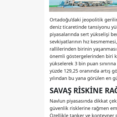
Ortadoğu’daki jeopolitik geril
deniz ticaretinde tansiyonu yü
piyasalarında sert yükselişi b
sevkiyatlarının hız kesmemesi,
rallilerinden birinin yaşanmas
önemli göstergelerinden biri k
yükselerek 3 bin puan sınırına
yüzde 129,25 oranında artış gö
yılından bu yana görülen en gü
SAVAŞ RISKINE R
Navlun piyasasında dikkat çek
güvenlik risklerine rağmen em
Özellikle tanker ve konteyner 