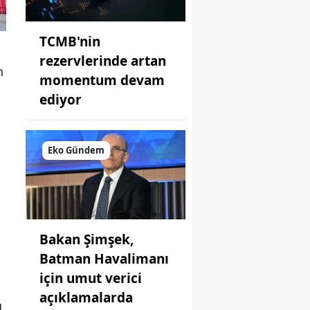
TCMB'nin
rezervlerinde artan
n
momentum devam
ediyor
Eko Gündem
Bakan Şimşek,
Batman Havalimanı
için umut verici
açıklamalarda
u