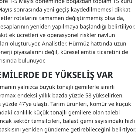
e göre 1-5 Mayıs döneminde boğazdan toplam 15 kuru
Mayıs sonrasında yeni geçiş kaydedilmemesi dikkat
irketler rotalarını tamamen değiştirmemiş olsa da,
esaplarının yeniden yapılmaya başlandığı belirtiliyor.
yakıt ek ücretleri ve operasyonel riskler navlun
ları oluşturuyor. Analistler, Hürmüz hattında uzun
nerji piyasalarını değil, küresel emtia ticaretini de
rısında bulunuyor.
EMILERDE DE YÜKSELIŞ VAR
anın yalnızca büyük tonajlı gemilerle sınırlı
ramax endeksi yıllık bazda yüzde 58 yükselirken,
 yüzde 47’ye ulaştı. Tarım ürünleri, kömür ve küçük
aki canlılık küçük tonajlı gemilere olan talebi
ak sektör temsilcileri, balast gemi sayısındaki hızlı
baskısını yeniden gündeme getirebileceğini belirtiyor.