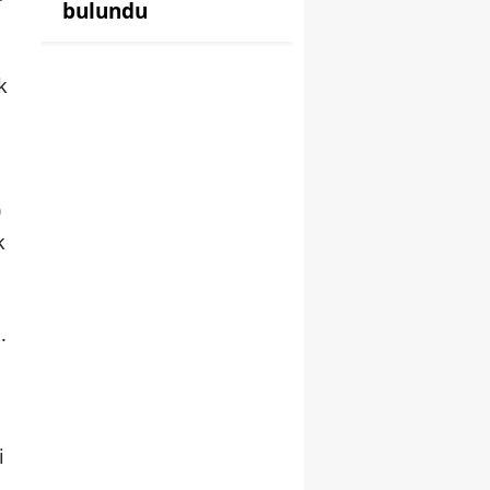
bulundu
k
0
k
.
i