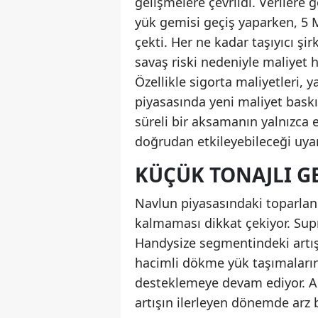
gelişmelere çevrildi. Veriler
yük gemisi geçiş yaparken, 5 
çekti. Her ne kadar taşıyıcı ş
savaş riski nedeniyle maliyet h
Özellikle sigorta maliyetleri, 
piyasasında yeni maliyet baskı
süreli bir aksamanın yalnızca e
doğrudan etkileyebileceği uya
KÜÇÜK TONAJLI G
Navlun piyasasındaki toparlanm
kalmaması dikkat çekiyor. Sup
Handysize segmentindeki artış
hacimli dökme yük taşımalarınd
desteklemeye devam ediyor. Anc
artışın ilerleyen dönemde arz 