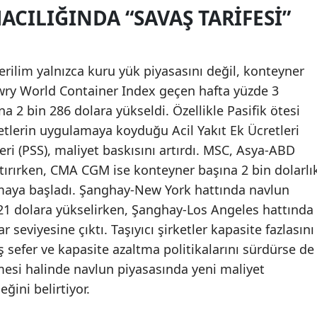
CILIĞINDA “SAVAŞ TARIFESI”
ilim yalnızca kuru yük piyasasını değil, konteyner
rewry World Container Index geçen hafta yüzde 3
a 2 bin 286 dolara yükseldi. Özellikle Pasifik ötesi
rketlerin uygulamaya koyduğu Acil Yakıt Ek Ücretleri
eri (PSS), maliyet baskısını artırdı. MSC, Asya-ABD
artırırken, CMA CGM ise konteyner başına 2 bin dolarlı
maya başladı. Şanghay-New York hattında navlun
n 721 dolara yükselirken, Şanghay-Los Angeles hattında
r seviyesine çıktı. Taşıyıcı şirketler kapasite fazlasını
ş sefer ve kapasite azaltma politikalarını sürdürse de
mesi halinde navlun piyasasında yeni maliyet
ğini belirtiyor.