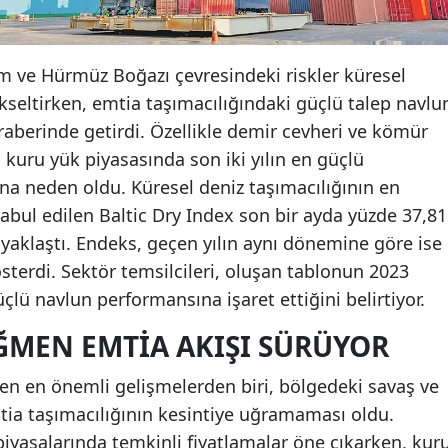
im ve Hürmüz Boğazı çevresindeki riskler küresel
kseltirken, emtia taşımacılığındaki güçlü talep navlu
eraberinde getirdi. Özellikle demir cevheri ve kömür
 kuru yük piyasasında son iki yılın en güçlü
ına neden oldu. Küresel deniz taşımacılığının en
abul edilen Baltic Dry Index son bir ayda yüzde 37,81
 yaklaştı. Endeks, geçen yılın aynı dönemine göre ise
sterdi. Sektör temsilcileri, oluşan tablonun 2023
çlü navlun performansına işaret ettiğini belirtiyor.
AĞMEN EMTIA AKIŞI SÜRÜYOR
en en önemli gelişmelerden biri, bölgedeki savaş ve
tia taşımacılığının kesintiye uğramaması oldu.
piyasalarında temkinli fiyatlamalar öne çıkarken, kur