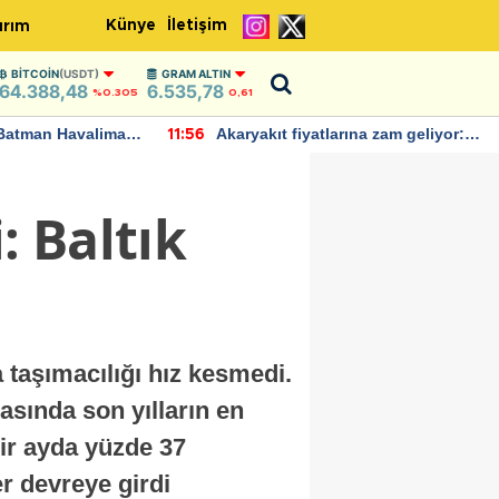
Künye
İletişim
ırım
BITCOIN
(USDT)
GRAM ALTIN
64.388,48
6.535,78
%0.305
0,61
Batman Havalimanı
Akaryakıt fiyatlarına zam geliyor:
11:56
 açıklamalarda
Yeni tarih açıklandı
: Baltık
taşımacılığı hız kesmedi.
asında son yılların en
bir ayda yüzde 37
r devreye girdi