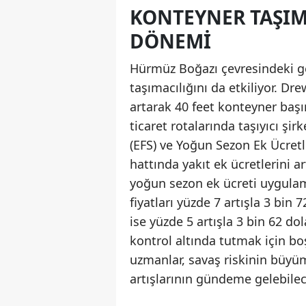
KONTEYNER TAŞIMA
DÖNEMI
Hürmüz Boğazı çevresindeki ger
taşımacılığını da etkiliyor. D
artarak 40 feet konteyner başın
ticaret rotalarında taşıyıcı şi
(EFS) ve Yoğun Sezon Ek Ücretl
hattında yakıt ek ücretlerini 
yoğun sezon ek ücreti uygula
fiyatları yüzde 7 artışla 3 bi
ise yüzde 5 artışla 3 bin 62 dola
kontrol altında tutmak için bo
uzmanlar, savaş riskinin büyü
artışlarının gündeme gelebilece