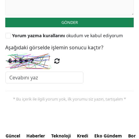
GÖNDER
Yorum yazma kurallarını
okudum ve kabul ediyorum
Aşağıdaki görselde işlemin sonucu kaçtır?
* Bu içerik ile ilgili yorum yok, ilk yorumu siz yazın, tartışalım *
Güncel
Haberler
Teknoloji
Kredi
Eko Gündem
Bors