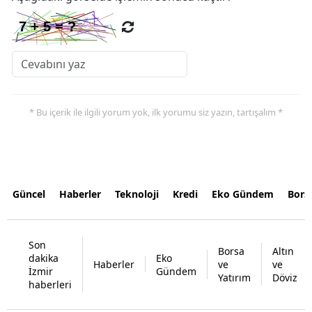
* Bu içerik ile ilgili yorum yok, ilk yorumu siz yazın, tartışalım *
Güncel
Haberler
Teknoloji
Kredi
Eko Gündem
Bors
Son
Borsa
Altın
dakika
Eko
Haberler
ve
ve
İzmir
Gündem
Yatırım
Döviz
haberleri