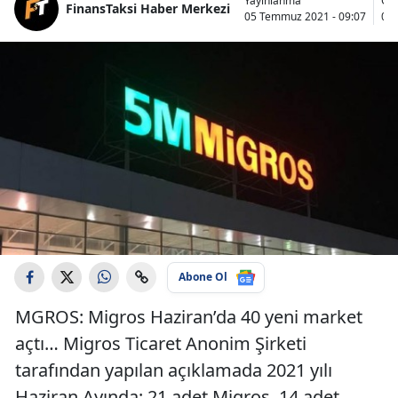
Yayınlanma
Gü
FinansTaksi Haber Merkezi
05 Temmuz 2021 - 09:07
05 
Abone Ol
MGROS: Migros Haziran’da 40 yeni market
açtı… Migros Ticaret Anonim Şirketi
tarafından yapılan açıklamada 2021 yılı
Haziran Ayında; 21 adet Migros, 14 adet