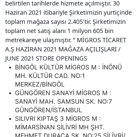
belirtilen tarihlerde hizmete açılmıştır. 30
Haziran 2021 itibariyle Şirketimizin yurtiçinde
toplam mağaza sayısı 2.405'tir. Şirketimizin
toplam net satış alanı 1 milyon 605 bin
metrekareye ulaşmıştır. ” MİGROS TİCARET
A.Ş HAZİRAN 2021 MAĞAZA AÇILIŞLARI /
JUNE 2021 STORE OPENINGS
BİNGÖL KÜLTÜR MİGROS M : İNÖNÜ
MH. KÜLTÜR CAD. NO:1
MERKEZ/BİNGÖL
GÜNGÖREN SANAYİ MİGROS M :
SANAYİ MAH. SAMSUN SK. NO:7
GÜNGÖREN/İSTANBUL
SILIVRI KIPTAŞ 3 MİGROS M :
MİMARSİNAN SİLİVRİ MH ŞHT.
MEHMET DURACA SK. NO:25 SİLİVRİ/