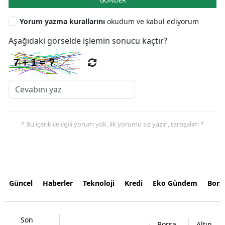
Yorum yazma kurallarını
okudum ve kabul ediyorum
Aşağıdaki görselde işlemin sonucu kaçtır?
* Bu içerik ile ilgili yorum yok, ilk yorumu siz yazın, tartışalım *
Güncel
Haberler
Teknoloji
Kredi
Eko Gündem
Bors
Son
Borsa
Altın