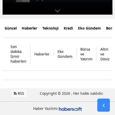
zirveye taşıdı
Bitcoin'de nefesler tutuldu! Tek
veri piyasada dengeleri
değiştirebilir
SPK'dan peş peşe onay! Borsaya 5
Güncel
Haberler
Teknoloji
Kredi
Eko Gündem
Bors
yeni halka arz geliyor
Ünlü maden suyuna toplatma
kararı! 'Tüketmeyin' uyarısı yapıldı
Son
Borsa
Altın
dakika
Eko
Haberler
ve
ve
Gümüşte sert satışlar sürüyor
İzmir
Gündem
Yatırım
Döviz
haberleri
Konut piyasasında yeni dönem
kapıda
RSS
Copyright © 2026 . Her hakkı saklıdır.
Haber Yazılımı