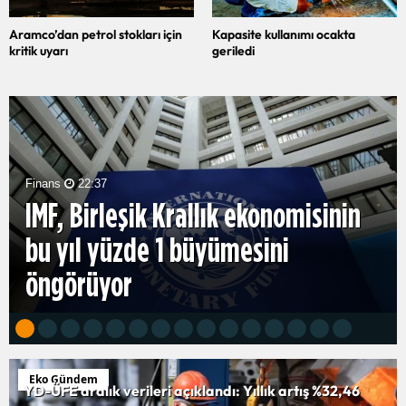
Aramco’dan petrol stokları için
Kapasite kullanımı ocakta
kritik uyarı
geriledi
Finans
22:30
Bitcoin, 65 bin dolar seviyesinin
altına düştü...
Eko Gündem
YD-ÜFE aralık verileri açıklandı: Yıllık artış %32,46