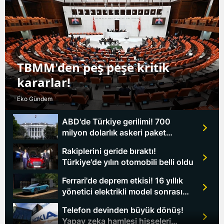
TBMM'den peş peşe kritik
kararlar!
Eko Gündem
ABD'de Türkiye gerilimi! 700
milyon dolarlık askeri paket
Washington'u karıştırdı
Rakiplerini geride bıraktı!
Türkiye'de yılın otomobili belli oldu
Ferrari'de deprem etkisi! 16 yıllık
yönetici elektrikli model sonrası
ayrıldı
Telefon devinden büyük dönüş!
Yapay zeka hamlesi hisseleri