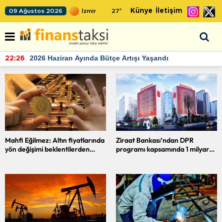
Künye
İletişim
09 Ağustos 2026
27
°
TCMB'nin rezervlerinde artan momentum devam ediyor
22:24
Mahfi Eğilmez: Altın fiyatlarında
Ziraat Bankası’ndan DPR
yön değişimi beklentilerden
programı kapsamında 1 milyar
kaynaklanıyor
dolarlık finansman