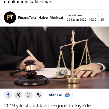
nafakasının kaldırılması
Yayınlanma
Günce
FinansTaksi Haber Merkezi
25 Nisan 2020 - 16:00
25 Nis
Abone Ol
2019 yılı istatistiklerine göre Türkiye'de