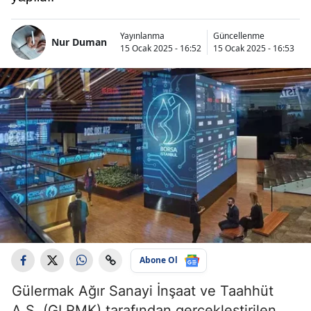
Yayınlanma
Güncellenme
Nur Duman
15 Ocak 2025 - 16:52
15 Ocak 2025 - 16:53
Abone Ol
Gülermak Ağır Sanayi İnşaat ve Taahhüt
A.Ş. (GLRMK) tarafından gerçekleştirilen