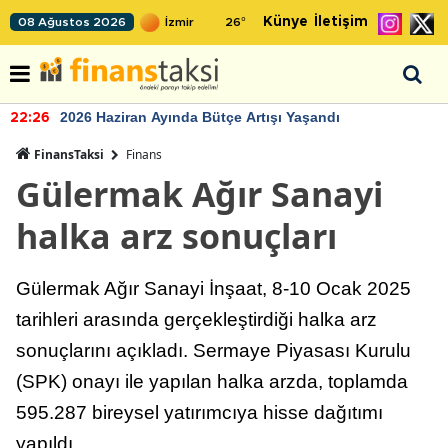
Künye
İletişim
08 Ağustos 2026
26
°
2026 Haziran Ayında Bütçe Artışı Yaşandı
22:26
FinansTaksi
Finans
Gülermak Ağır Sanayi
halka arz sonuçları
Gülermak Ağır Sanayi İnşaat, 8-10 Ocak 2025
tarihleri arasında gerçekleştirdiği halka arz
sonuçlarını açıkladı. Sermaye Piyasası Kurulu
(SPK) onayı ile yapılan halka arzda, toplamda
595.287 bireysel yatırımcıya hisse dağıtımı
yapıldı.