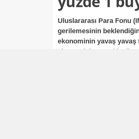
yüzde 1 bü
Uluslararası Para Fonu (I
gerilemesinin beklendiğini
ekonominin yavaş yavaş t
ekonomisi, sonraki yıllard
Nur Duman