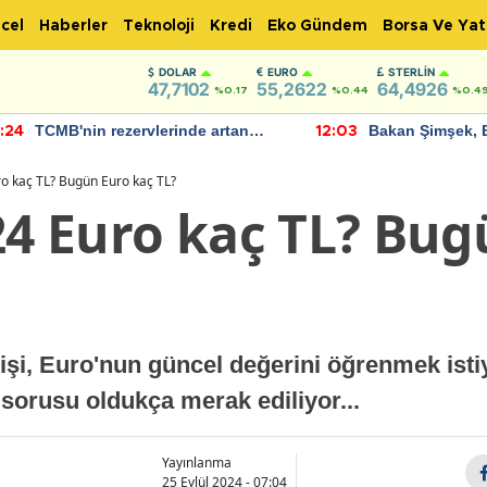
cel
Haberler
Teknoloji
Kredi
Eko Gündem
Borsa Ve Yat
DOLAR
EURO
STERLIN
47,7102
55,2622
64,4926
%0.17
%0.44
%0.4
TCMB'nin rezervlerinde artan
Bakan Şimşek, 
:24
12:03
momentum devam ediyor
için umut verici
bulundu
ro kaç TL? Bugün Euro kaç TL?
24 Euro kaç TL? Bu
şi, Euro'nun güncel değerini öğrenmek istiy
sorusu oldukça merak ediliyor...
Yayınlanma
25 Eylül 2024 - 07:04