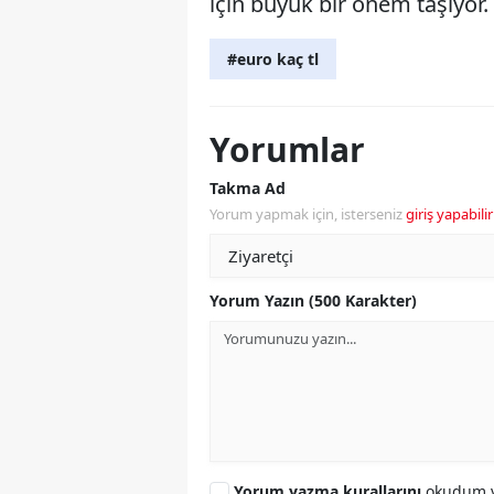
için büyük bir önem taşıyor.
#euro kaç tl
Yorumlar
Takma Ad
Yorum yapmak için, isterseniz
giriş yapabilir
Yorum Yazın (500 Karakter)
Yorum yazma kurallarını
okudum v