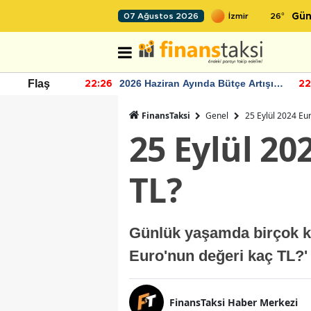
26
°
07 Ağustos 2026
Gün
r seviyesinin
2026 Haziran Ayında Bütçe Artışı
Flaş
22:26
22
Yaşandı
FinansTaksi
Genel
25 Eylül 2024 Eu
25 Eylül 20
TL?
Günlük yaşamda birçok ki
Euro'nun değeri kaç TL?' 
FinansTaksi Haber Merkezi