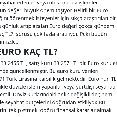
seyahat edenler veya uluslararası işlemler
nun değeri büyük önem taşıyor. Belirli bir Euro
ığını öğrenmek isteyenler için sıkça araştırılan bir
kle günlük artıp azalan Euro değeri çokça gündem
ç TL?' sorusu çok fazla aratılıyor. Peki bugün
imizde...
EURO KAÇ TL?
8,2455 TL, satış kuru 38,2571 TL'dir. Euro kuru e
inde güncellenmiştir. Bu euro kuru verileri
1 Türk Lirasına karşılık gelmektedir. Euro'nun TL
ikle dövizle işlem yapanlar veya yurtdışı seyahati
emli. Döviz kurlarındaki anlık değişiklikler, hem
e seyahat bütçelerini doğrudan etkiliyor. Bu
rini takip etmek, doğru finansal kararlar almak