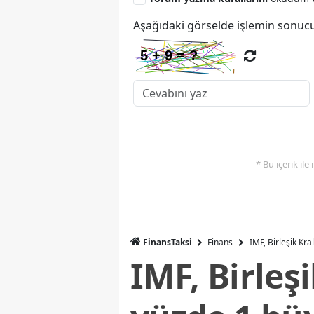
Aşağıdaki görselde işlemin sonucu
* Bu içerik ile
FinansTaksi
Finans
IMF, Birleşik Kr
IMF, Birleş