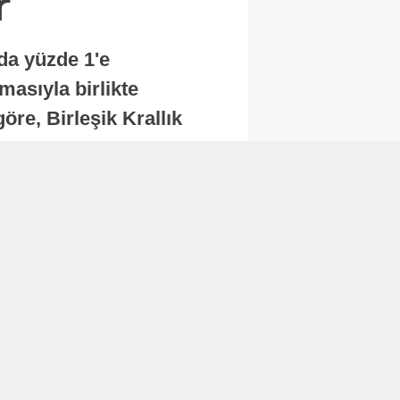
r
nda yüzde 1'e
masıyla birlikte
re, Birleşik Krallık
.
Abone Ol
Finans
Bitcoin, 65 bin dolar