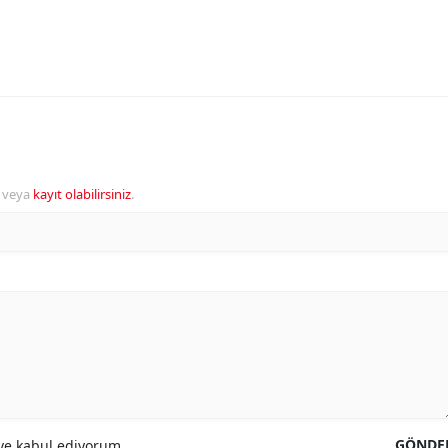
veya
kayıt olabilirsiniz
.
GÖNDE
e kabul ediyorum