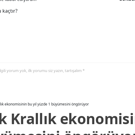
 kaçtır?
 ilgili yorum yok, ilk yorumu siz yazın, tartışalım *
allık ekonomisinin bu yıl yüzde 1 büyümesini öngörüyor
ik Krallık ekonomisi