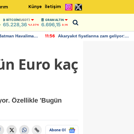
Künye
İletişim
ırım
BITCOIN
(USDT)
GRAM ALTIN
65.228,36
6.696,15
9
%1.374
3,14
Batman Havalimanı
Akaryakıt fiyatlarına zam geliyor:
11:56
 açıklamalarda
Yeni tarih açıklandı
gün Euro kaç
or. Özellikle 'Bugün
Abone Ol