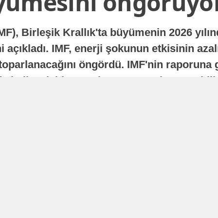
yümesini öngörüyo
MF), Birleşik Krallık'ta büyümenin 2026 yılı
 açıkladı. IMF, enerji şokunun etkisinin azal
oparlanacağını öngördü. IMF'nin raporuna gö
a istikrarlı bir toparlanma süreci yaşayabilir
Yayınlanma
16 Temmuz 2026 - 22:37