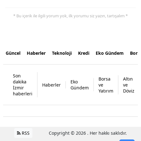
* Bu içerik ile ilgili yorum yok, ilk yorumu siz yazın, tartışalım *
Güncel
Haberler
Teknoloji
Kredi
Eko Gündem
Bors
Son
Borsa
Altın
dakika
Eko
Haberler
ve
ve
İzmir
Gündem
Yatırım
Döviz
haberleri
RSS
Copyright © 2026 . Her hakkı saklıdır.