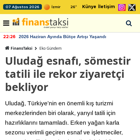
Künye
İletişim
07 Ağustos 2026
26
°
2026 Haziran Ayında Bütçe Artışı Yaşandı
22:26
FinansTaksi
Eko Gündem
Uludağ esnafı, sömestir
tatili ile rekor ziyaretçi
bekliyor
Uludağ, Türkiye'nin en önemli kış turizmi
merkezlerinden biri olarak, yarıyıl tatili için
hazırlıklarını tamamladı. Erken yağan karla
sezonu verimli geçiren esnaf ve işletmeciler,