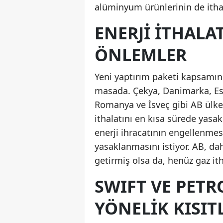
alüminyum ürünlerinin de ithal
ENERJI İTHALA
ÖNLEMLER
Yeni yaptırım paketi kapsamınd
masada. Çekya, Danimarka, Esto
Romanya ve İsveç gibi AB ülkel
ithalatını en kısa sürede yasak
enerji ihracatının engellenmes
yasaklanmasını istiyor. AB, da
getirmiş olsa da, henüz gaz ith
SWIFT VE PETR
YÖNELIK KISI