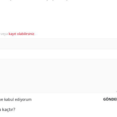
veya
kayıt olabilirsiniz
.
GÖNDE
e kabul ediyorum
 kaçtır?