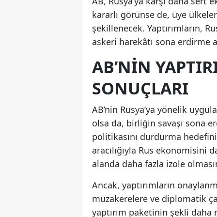
AB, Rusya’ya karşı daha sert 
kararlı görünse de, üye ülkele
şekillenecek. Yaptırımların, Ru
askeri harekâtı sona erdirme a
AB’NIN YAPTIRI
SONUÇLARI
AB’nin Rusya’ya yönelik uygula
olsa da, birliğin savaşı sona e
politikasını durdurma hedefin
aracılığıyla Rus ekonomisini d
alanda daha fazla izole olması
Ancak, yaptırımların onaylanm
müzakerelere ve diplomatik ça
yaptırım paketinin şekli daha 