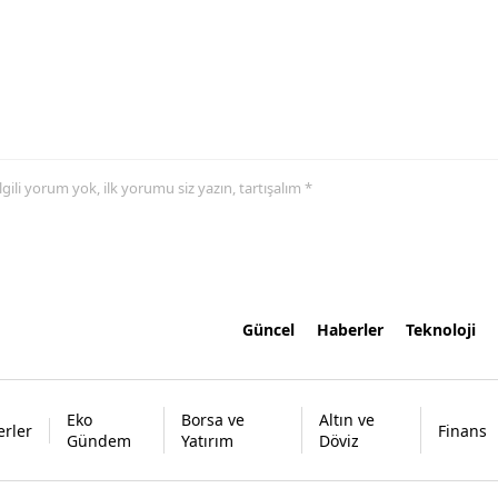
 ilgili yorum yok, ilk yorumu siz yazın, tartışalım *
Güncel
Haberler
Teknoloji
Eko
Borsa ve
Altın ve
rler
Finans
Gündem
Yatırım
Döviz