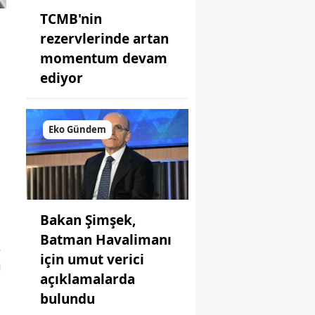
TCMB'nin
rezervlerinde artan
momentum devam
ediyor
Eko Gündem
Bakan Şimşek,
Batman Havalimanı
,
için umut verici
ı
açıklamalarda
bulundu