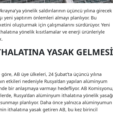
Ukrayna'ya yönelik saldırılarının üçüncü yılına girecek
şı yeni yaptırım önlemleri almayı planlıyor. Bu
tini oluşturmak için çalışmalarını sürdürüyor. Yeni
halatına yönelik kısıtlamalar ve enerji ürünleriyle
k.
HALATINA YASAK GELMESI
 göre, AB üye ülkeleri, 24 Şubat’ta üçüncü yılına
ın etkileri nedeniyle Rusya’dan yapılan alüminyum
nde bir anlaşmaya varmayı hedefliyor. AB Komisyonu
elerde, Rusya’dan alüminyum ithalatına yönelik yasağ
ti sunmayı planlıyor. Daha önce yalnızca alüminyumun
inin ithalatına yasak getiren AB, bu kez birincil