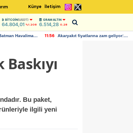
Künye
İletişim
ırım
BITCOIN
(USDT)
GRAM ALTIN
64.804,01
6.514,28
%1.208
0,28
Batman Havalimanı
Akaryakıt fiyatlarına zam geliyor:
11:56
 açıklamalarda
Yeni tarih açıklandı
 Baskıyı
ındadır. Bu paket,
nleriyle ilgili yeni