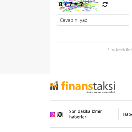
* Bu içerik ile
Son dakika İzmir
Habe
haberleri