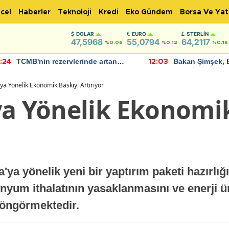
cel
Haberler
Teknoloji
Kredi
Eko Gündem
Borsa Ve Yat
DOLAR
EURO
STERLIN
47,5968
55,0794
64,2117
%0.06
%0.12
%0.16
TCMB'nin rezervlerinde artan
Bakan Şimşek, 
:24
12:03
momentum devam ediyor
için umut verici
bulundu
ya Yönelik Ekonomik Baskıyı Artırıyor
ya Yönelik Ekonomik
'ya yönelik yeni bir yaptırım paketi hazırlığ
yum ithalatının yasaklanmasını ve enerji ürü
i öngörmektedir.