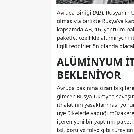
Avrupa Birliği (AB), Rusya’nın 
olmasıyla birlikte Rusya’ya kar
kapsamda AB, 16. yaptırım pake
paketle, özellikle alüminyum it
ilgili tedbirler ön planda olaca
ALÜMINYUM İT
BEKLENIYOR
Avrupa basınına sızan bilgilere
girecek Rusya-Ukrayna savaşın
ithalatının yasaklanması yönü
üye ülkelerle yaptığı müzaker
içeren yeni bir yaptırım pake
tel, boru ve folyo gibi türevler