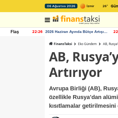
26
°
06 Ağustos 2026
Gün
r seviyesinin
2026 Haziran Ayında Bütçe Artışı
Flaş
22:26
22
Yaşandı
FinansTaksi
Eko Gündem
AB, Rusya’
AB, Rusya’
Artırıyor
Avrupa Birliği (AB), Rusya
özellikle Rusya’dan alümin
kısıtlamalar getirilmesin