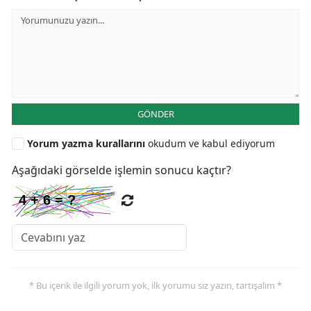
GÖNDER
Yorum yazma kurallarını
okudum ve kabul ediyorum
Aşağıdaki görselde işlemin sonucu kaçtır?
* Bu içerik ile ilgili yorum yok, ilk yorumu siz yazın, tartışalım *