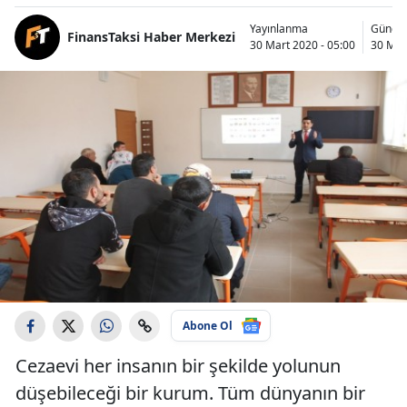
Yayınlanma
Günce
FinansTaksi Haber Merkezi
30 Mart 2020 - 05:00
30 Mar
Abone Ol
Cezaevi her insanın bir şekilde yolunun
düşebileceği bir kurum. Tüm dünyanın bir