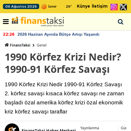
Künye
İletişim
06 Ağustos 2026
26
°
2026 Haziran Ayında Bütçe Artışı Yaşandı
22:26
FinansTaksi
Genel
1990 Körfez Krizi Nedir?
1990-91 Körfez Savaşı
1990 Körfez Krizi Nedir 1990-91 Körfez Savaşı
2. körfez savaşı kısaca körfez savaşı ne zaman
başladı özal amerika körfez krizi özal ekonomik
kriz körfez savaşı taraflar
Yayınlanma
Günce
FinansTaksi Haber Merkezi