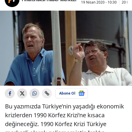
19 Nisan 2020 - 10:30
20 Nis
Abone Ol
Bu yazımızda Türkiye’nin yaşadığı ekonomik
krizlerden 1990 Körfez Krizi’ne kısaca
değineceğiz. 1990 Körfez Krizi Türkiye