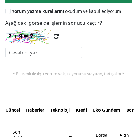
Yorum yazma kurallarını
okudum ve kabul ediyorum
Aşağıdaki görselde işlemin sonucu kaçtır?
* Bu içerik ile ilgili yorum yok, ilk yorumu siz yazın, tartışalım *
Güncel
Haberler
Teknoloji
Kredi
Eko Gündem
Bors
Son
Borsa
Altın