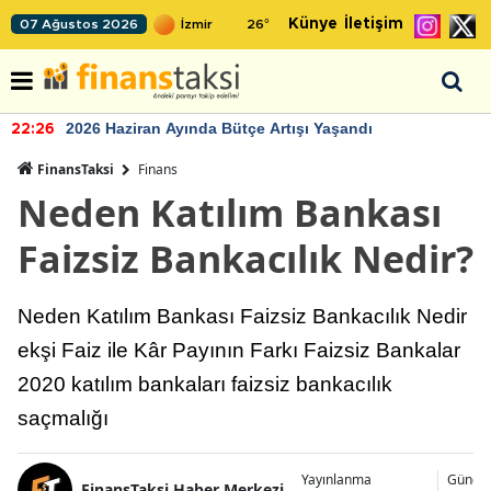
Künye
İletişim
07 Ağustos 2026
26
°
2026 Haziran Ayında Bütçe Artışı Yaşandı
22:26
FinansTaksi
Finans
Neden Katılım Bankası
Faizsiz Bankacılık Nedir?
Neden Katılım Bankası Faizsiz Bankacılık Nedir
ekşi Faiz ile Kâr Payının Farkı Faizsiz Bankalar
2020 katılım bankaları faizsiz bankacılık
saçmalığı
Yayınlanma
Günce
FinansTaksi Haber Merkezi