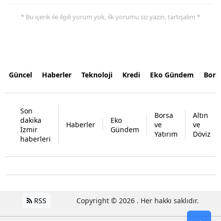
* Bu içerik ile ilgili yorum yok, ilk yorumu siz yazın, tartışalım *
Güncel
Haberler
Teknoloji
Kredi
Eko Gündem
Bors
Son
Borsa
Altın
dakika
Eko
Haberler
ve
ve
İzmir
Gündem
Yatırım
Döviz
haberleri
RSS
Copyright © 2026 . Her hakkı saklıdır.