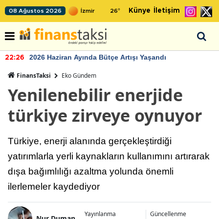
Künye
İletişim
08 Ağustos 2026
26
°
2026 Haziran Ayında Bütçe Artışı Yaşandı
22:26
FinansTaksi
Eko Gündem
Yenilenebilir enerjide
türkiye zirveye oynuyor
Türkiye, enerji alanında gerçekleştirdiği
yatırımlarla yerli kaynakların kullanımını artırarak
dışa bağımlılığı azaltma yolunda önemli
ilerlemeler kaydediyor
Yayınlanma
Güncellenme
Nur Duman