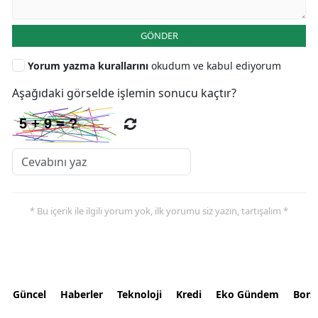
GÖNDER
Yorum yazma kurallarını
okudum ve kabul ediyorum
Aşağıdaki görselde işlemin sonucu kaçtır?
* Bu içerik ile ilgili yorum yok, ilk yorumu siz yazın, tartışalım *
Güncel
Haberler
Teknoloji
Kredi
Eko Gündem
Bors