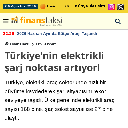
Künye
İletişim
06 Ağustos 2026
26
°
TCMB'nin rezervlerinde artan momentum devam 
22:24
FinansTaksi
Eko Gündem
Türkiye'nin elektrikli
şarj noktası artıyor!
Türkiye, elektrikli araç sektöründe hızlı bir
büyüme kaydederek şarj altyapısını rekor
seviyeye taşıdı. Ülke genelinde elektrikli araç
sayısı 168 bine, şarj soket sayısı ise 27 bine
ulaştı.