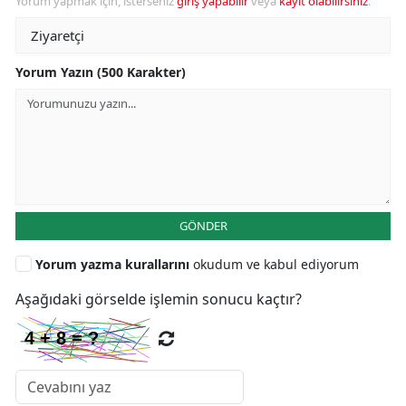
Yorum yapmak için, isterseniz
giriş yapabilir
veya
kayıt olabilirsiniz
.
Yorum Yazın (500 Karakter)
GÖNDER
Yorum yazma kurallarını
okudum ve kabul ediyorum
Aşağıdaki görselde işlemin sonucu kaçtır?