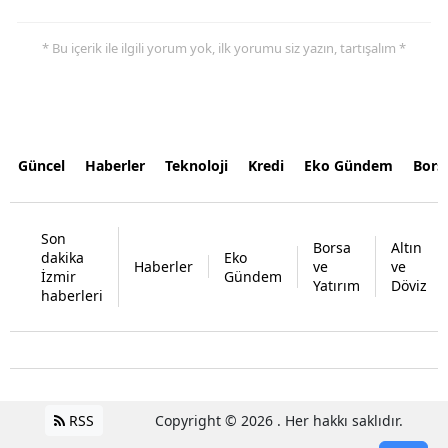
* Bu içerik ile ilgili yorum yok, ilk yorumu siz yazın, tartışalım *
Güncel
Haberler
Teknoloji
Kredi
Eko Gündem
Bors
Son
Borsa
Altın
dakika
Eko
Haberler
ve
ve
İzmir
Gündem
Yatırım
Döviz
haberleri
RSS
Copyright © 2026 . Her hakkı saklıdır.