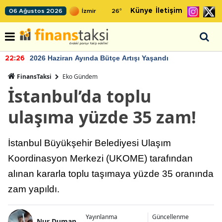
Künye
İletişim
06 Ağustos 2026
26
°
2026 Haziran Ayında Bütçe Artışı Yaşandı
22:26
FinansTaksi
Eko Gündem
İstanbul’da toplu
ulaşıma yüzde 35 zam!
İstanbul Büyükşehir Belediyesi Ulaşım
Koordinasyon Merkezi (UKOME) tarafından
alınan kararla toplu taşımaya yüzde 35 oranında
zam yapıldı.
Yayınlanma
Güncellenme
Nur Duman