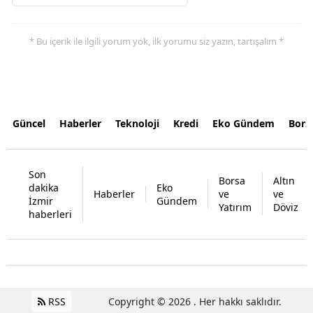
* Bu içerik ile ilgili yorum yok, ilk yorumu siz yazın, tartışalım *
Güncel
Haberler
Teknoloji
Kredi
Eko Gündem
Bors
Son
Borsa
Altın
dakika
Eko
Haberler
ve
ve
İzmir
Gündem
Yatırım
Döviz
haberleri
RSS
Copyright © 2026 . Her hakkı saklıdır.