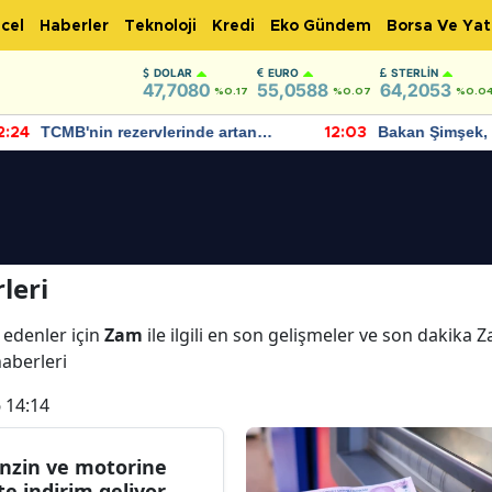
cel
Haberler
Teknoloji
Kredi
Eko Gündem
Borsa Ve Yat
DOLAR
EURO
STERLIN
47,7080
55,0588
64,2053
%0.17
%0.07
%0.0
TCMB'nin rezervlerinde artan
Bakan Şimşek, 
:24
12:03
momentum devam ediyor
için umut verici
bulundu
leri
 edenler için
Zam
ile ilgili en son gelişmeler ve son dakika
haberleri
 14:14
nzin ve motorine
fte indirim geliyor