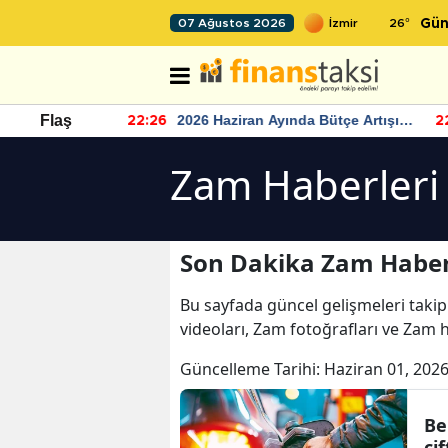
26
°
07 Ağustos 2026
Gün
r seviyesinin
2026 Haziran Ayında Bütçe Artışı
Flaş
22:26
22
Yaşandı
Zam Haberleri
Son Dakika Zam Haber
Bu sayfada güncel gelişmeleri takip
videoları, Zam fotoğrafları ve Zam 
Güncelleme Tarihi:
Haziran 01, 2026
Be
çi