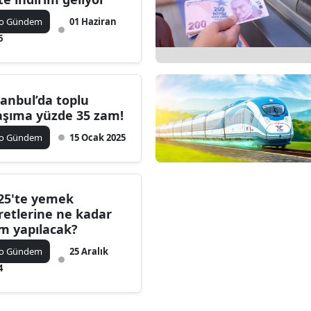
ko Gündem
01 Haziran
6
tanbul’da toplu
aşıma yüzde 35 zam!
ko Gündem
15 Ocak 2025
25'te yemek
retlerine ne kadar
m yapılacak?
ko Gündem
25 Aralık
4