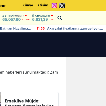
Künye
İletişim
ırım
BITCOIN
(USDT)
GRAM ALTIN
65.057,60
6.631,39
4
%0.631
2,14
Batman Havalimanı
Akaryakıt fiyatlarına zam geliyor:
11:56
 açıklamalarda
Yeni tarih açıklandı
 Zam haberleri sunulmaktadır. Zam
Emekliye Müjde: