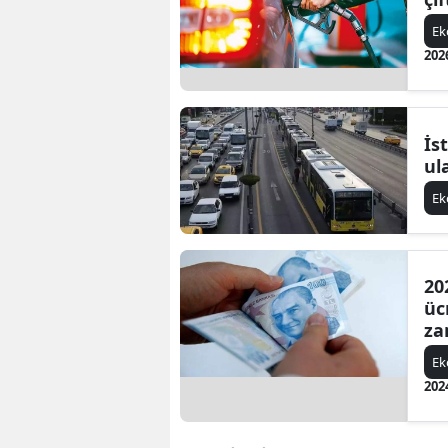
E
202
İs
ul
E
20
üc
za
E
202