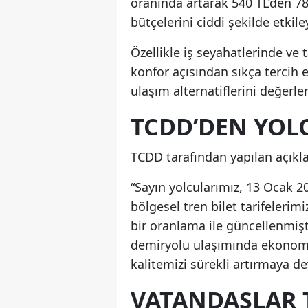
oranında artarak 540 TL’den 780 
bütçelerini ciddi şekilde etkil
Özellikle iş seyahatlerinde ve 
konfor açısından sıkça tercih ed
ulaşım alternatiflerini değerle
TCDD’DEN YOL
TCDD tarafından yapılan açıklama
“Sayın yolcularımız, 13 Ocak 20
bölgesel tren bilet tarifeleri
bir oranlama ile güncellenmişti
demiryolu ulaşımında ekonomi
kalitemizi sürekli artırmaya d
VATANDAŞLAR 