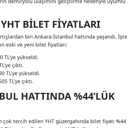
erin demiryolu ulaşımını geliştirme hedefiyle uyumlu
HT BILET FIYATLARI
tışlardan biri Ankara-İstanbul hattında yaşandı. İşte
 eski ve yeni bilet fiyatları:
0 TL’ye yükseldi.
’ye çıktı.
0 TL’ye yükseldi.
05 TL’ye çıktı.
BUL HATTINDA %44’LÜK
n çok tercih edilen YHT güzergahında bilet fiyatı %44