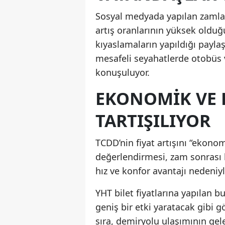
Sosyal medyada yapılan zamlar 
artış oranlarının yüksek olduğ
kıyaslamaların yapıldığı paylaş
mesafeli seyahatlerde otobüs v
konuşuluyor.
EKONOMIK VE 
TARTIŞILIYOR
TCDD’nin fiyat artışını “ekono
değerlendirmesi, zam sonrası k
hız ve konfor avantajı nedeniyl
YHT bilet fiyatlarına yapılan 
geniş bir etki yaratacak gibi g
sıra, demiryolu ulaşımının gel