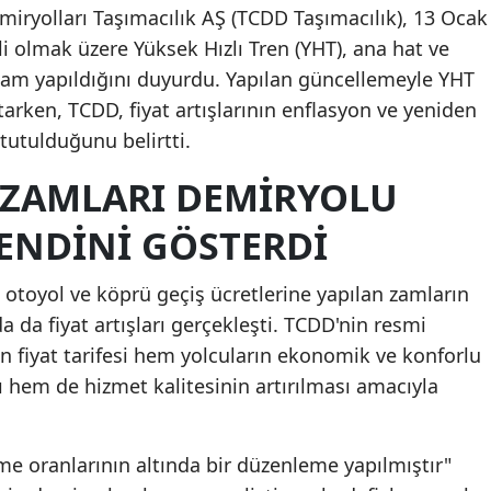
iryolları Taşımacılık AŞ (TCDD Taşımacılık), 13 Ocak
li olmak üzere Yüksek Hızlı Tren (YHT), ana hat ve
a zam yapıldığını duyurdu. Yapılan güncellemeyle YHT
rtarken, TCDD, fiyat artışlarının enflasyon ve yeniden
tutulduğunu belirtti.
K ZAMLARI DEMIRYOLU
ENDINI GÖSTERDI
te otoyol ve köprü geçiş ücretlerine yapılan zamların
 da fiyat artışları gerçekleşti. TCDD'nin resmi
n fiyat tarifesi hem yolcuların ekonomik ve konforlu
 hem de hizmet kalitesinin artırılması amacıyla
e oranlarının altında bir düzenleme yapılmıştır"