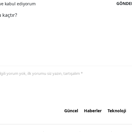
GÖNDE
e kabul ediyorum
 kaçtır?
 ilgili yorum yok, ilk yorumu siz yazın, tartışalım *
Güncel
Haberler
Teknoloji