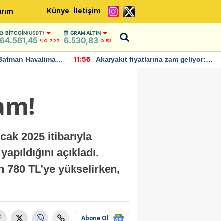
Künye
İletişim
ırım
BITCOIN
(USDT)
GRAM ALTIN
64.561,45
6.530,83
%0.727
0,53
Batman Havalimanı
Akaryakıt fiyatlarına zam geliyor:
11:56
 açıklamalarda
Yeni tarih açıklandı
Zam!
ak 2025 itibarıyla
yapıldığını açıkladı.
en 780 TL’ye yükselirken,
Abone Ol