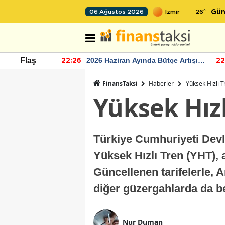
26
°
06 Ağustos 2026
Gün
r seviyesinin
2026 Haziran Ayında Bütçe Artışı
Flaş
22:26
22
Yaşandı
FinansTaksi
Haberler
Yüksek Hızlı T
Yüksek Hızl
Türkiye Cumhuriyeti Devle
Yüksek Hızlı Tren (YHT), a
Güncellenen tarifelerle, A
diğer güzergahlarda da be
Nur Duman