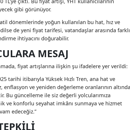
TL’ye çıktı. Bu fiyat artışı, YHT kullanıcılarının
eyecek gibi görünüyor.
tatil dönemlerinde yoğun kullanılan bu hat, hız ve
ilse de yeni fiyat tarifesi, vatandaşlar arasında farklı
ndirme ihtiyacını doğurabilir.
CULARA MESAJ
da, fiyat artışlarına ilişkin şu ifadelere yer verildi:
25 tarihi itibarıyla Yüksek Hızlı Tren, ana hat ve
miz, enflasyon ve yeniden değerleme oranlarının altınd
r. Bu güncelleme ile siz değerli yolcularımıza
k ve konforlu seyahat imkânı sunmaya ve hizmet
evam edeceğiz.”
TEPKILI