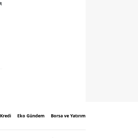
R
Kredi
Eko Gündem
Borsa ve Yatırım