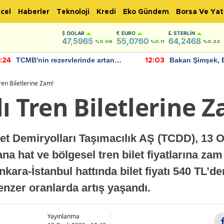
cel
Haberler
Teknoloji
Kredi
Eko Gündem
Borsa Ve Yat
DOLAR
EURO
STERLIN
47,5965
55,0760
64,2468
%0.06
%0.11
%0.22
TCMB'nin rezervlerinde artan
Bakan Şimşek, 
:24
12:03
momentum devam ediyor
için umut verici
bulundu
ren Biletlerine Zam!
ı Tren Biletlerine 
t Demiryolları Taşımacılık AŞ (TCDD), 13 Oc
na hat ve bölgesel tren bilet fiyatlarına zam 
nkara-İstanbul hattında bilet fiyatı 540 TL’d
nzer oranlarda artış yaşandı.
Yayınlanma