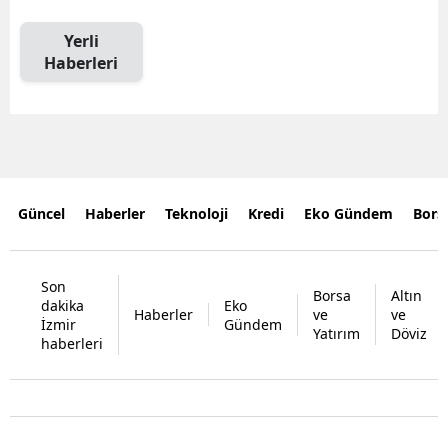
Yerli
Haberleri
Güncel
Haberler
Teknoloji
Kredi
Eko Gündem
Bors
Son
Borsa
Altın
dakika
Eko
Haberler
ve
ve
İzmir
Gündem
Yatırım
Döviz
haberleri