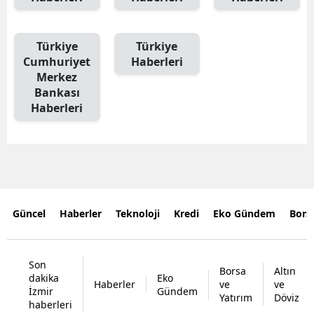
Türkiye
Türkiye
Cumhuriyet
Haberleri
Merkez
Bankası
Haberleri
Güncel
Haberler
Teknoloji
Kredi
Eko Gündem
Bors
Son
Borsa
Altın
dakika
Eko
Haberler
ve
ve
İzmir
Gündem
Yatırım
Döviz
haberleri