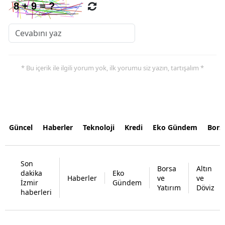
* Bu içerik ile ilgili yorum yok, ilk yorumu siz yazın, tartışalım *
Güncel
Haberler
Teknoloji
Kredi
Eko Gündem
Bors
Son
Borsa
Altın
dakika
Eko
Haberler
ve
ve
İzmir
Gündem
Yatırım
Döviz
haberleri