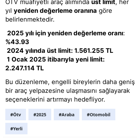
ÖTV muafiyetli araç alımında
üst limit
, her
yıl
yeniden değerleme oranına
göre
belirlenmektedir.
2025
yılı için yeniden değerleme oranı
:
%43.93
2024 yılında üst limit
:
1.561.255 TL
1 Ocak 2025 itibarıyla yeni limit
:
2.247.114 TL
Bu düzenleme, engelli bireylerin daha geniş
bir araç yelpazesine ulaşmasını sağlayarak
seçeneklerini artırmayı hedefliyor.
#Ötv
#2025
#Araba
#Otomobil
#Yerli