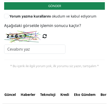
GÖNDER
Yorum yazma kurallarını
okudum ve kabul ediyorum
Aşağıdaki görselde işlemin sonucu kaçtır?
* Bu içerik ile ilgili yorum yok, ilk yorumu siz yazın, tartışalım *
Güncel
Haberler
Teknoloji
Kredi
Eko Gündem
Bors