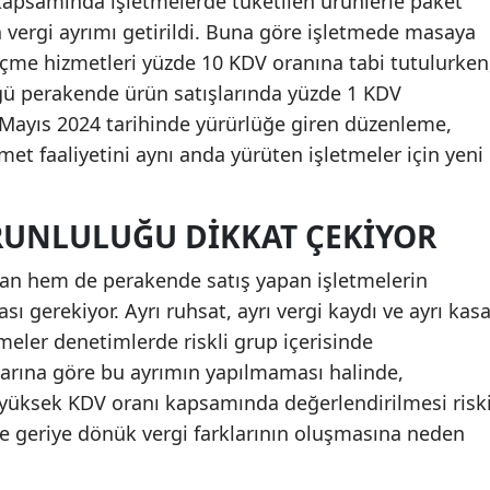
apsamında işletmelerde tüketilen ürünlerle paket
a vergi ayrımı getirildi. Buna göre işletmede masaya
içme hizmetleri yüzde 10 KDV oranına tabi tutulurken
ğü perakende ürün satışlarında yüzde 1 KDV
Mayıs 2024 tarihinde yürürlüğe giren düzenleme,
met faaliyetini aynı anda yürüten işletmeler için yeni
ORUNLULUĞU DIKKAT ÇEKIYOR
n hem de perakende satış yapan işletmelerin
ası gerekiyor. Ayrı ruhsat, ayrı vergi kaydı ve ayrı kas
eler denetimlerde riskli grup içerisinde
larına göre bu ayrımın yapılmaması halinde,
n yüksek KDV oranı kapsamında değerlendirilmesi risk
se geriye dönük vergi farklarının oluşmasına neden