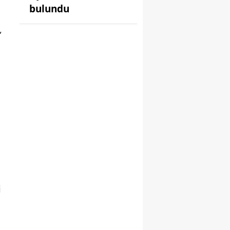
bulundu
,
a
i