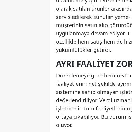
düzenleme yaptı. Düzenleme k
olarak satılan ürünler arasınd
servis edilerek sunulan yeme-
müşterinin satın alıp götürdü
uygulanmaya devam ediyor. 1 
özellikle hem satış hem de hiz
yükümlülükler getirdi.
AYRI FAALIYET Z
Düzenlemeye göre hem restora
faaliyetlerini net şekilde ayırm
sistemine sahip olmayan işletm
değerlendiriliyor. Vergi uzman
işletmenin tüm faaliyetlerini
ortaya çıkabiliyor. Bu durum i
oluyor.