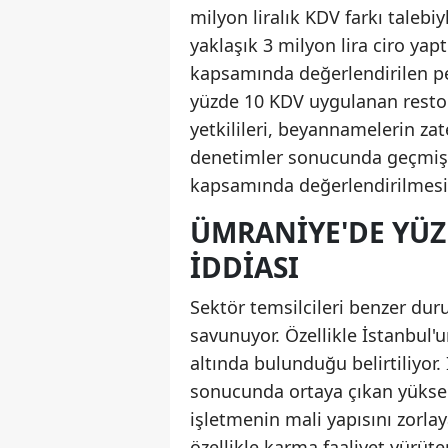
milyon liralık KDV farkı talebiy
yaklaşık 3 milyon lira ciro yap
kapsamında değerlendirilen per
yüzde 10 KDV uygulanan restora
yetkilileri, beyannamelerin za
denetimler sonucunda geçmiş d
kapsamında değerlendirilmesin
ÜMRANIYE'DE YÜZ
IDDIASI
Sektör temsilcileri benzer du
savunuyor. Özellikle İstanbul'u
altında bulunduğu belirtiliyor
sonucunda ortaya çıkan yüksek 
işletmenin mali yapısını zorlay
özellikle karma faaliyet yürüte