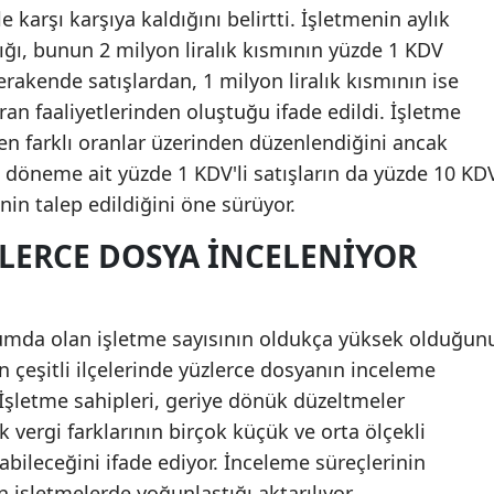
le karşı karşıya kaldığını belirtti. İşletmenin aylık
tığı, bunun 2 milyon liralık kısmının yüzde 1 KDV
akende satışlardan, 1 milyon liralık kısmının ise
n faaliyetlerinden oluştuğu ifade edildi. İşletme
ten farklı oranlar üzerinden düzenlendiğini ancak
öneme ait yüzde 1 KDV'li satışların da yüzde 10 KD
in talep edildiğini öne sürüyor.
LERCE DOSYA INCELENIYOR
rumda olan işletme sayısının oldukça yüksek olduğun
n çeşitli ilçelerinde yüzlerce dosyanın inceleme
. İşletme sahipleri, geriye dönük düzeltmeler
vergi farklarının birçok küçük ve orta ölçekli
abileceğini ifade ediyor. İnceleme süreçlerinin
n işletmelerde yoğunlaştığı aktarılıyor.