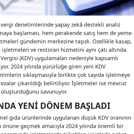
 vergi denetimlerinde yapay zekâ destekli analiz
anmaya başlaması, hem perakende satış hem de yeme-
tmeleri gündemin merkezine taşıdı. Özellikle kasap,
işletmeleri ve restoran hizmetini aynı çatı altında
 Vergisi (KDV) uygulamaları nedeniyle kapsamlı
ıyor. 2024 yılında yürürlüğe giren yeni KDV
imlerin sıklaşmasıyla birlikte çok sayıda işletmeye
ezalar çıkarıldığı belirtiliyor. İşletmeler ise mevcut
r oluşturduğunu savunuyor.
NDA YENI DÖNEM BAŞLADI
emel gıda ürünlerinde uygulanan düşük KDV oranının
nın önüne geçmek amacıyla 2024 yılında önemli bir