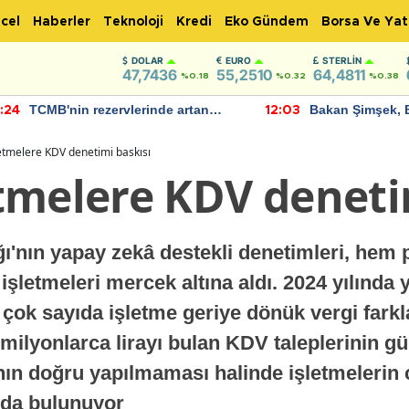
cel
Haberler
Teknoloji
Kredi
Eko Gündem
Borsa Ve Yat
DOLAR
EURO
STERLIN
47,7436
55,2510
64,4811
%0.18
%0.32
%0.38
TCMB'nin rezervlerinde artan
Bakan Şimşek, 
:24
12:03
momentum devam ediyor
için umut verici
bulundu
etmelere KDV denetimi baskısı
tmelere KDV deneti
ğı'nın yapay zekâ destekli denetimleri, hem
şletmeleri mercek altına aldı. 2024 yılında
ok sayıda işletme geriye dönük vergi farkla
milyonlarca lirayı bulan KDV taleplerinin gün
nın doğru yapılmaması halinde işletmelerin c
nda bulunuyor