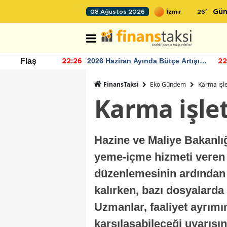
26
°
08 Ağustos 2026
Gün
r seviyesinin
2026 Haziran Ayında Bütçe Artışı
Flaş
22:26
22
Yaşandı
FinansTaksi
Eko Gündem
Karma işl
Karma işle
Hazine ve Maliye Bakanlı
yeme-içme hizmeti veren i
düzenlemesinin ardından ç
kalırken, bazı dosyalarda 
Uzmanlar, faaliyet ayrımı
karşılaşabileceği uyarısı