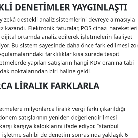
KLI DENETIMLER YAYGINLAŞTI
zekâ destekli analiz sistemlerini devreye almasıyla
ız kazandı. Elektronik faturalar, POS cihazı hareketleri
i dijital ortamda analiz edilerek işletmelerin faaliyet
eniyor. Bu sistem sayesinde daha önce fark edilmesi zo
gulamalarındaki farklılıklar kısa sürede tespit
şletmelerde yapılan satışların hangi KDV oranına tabi
ak noktalarından biri haline geldi.
CA LIRALIK FARKLARLA
tmelere milyonlarca liralık vergi farkı çıkarıldığı
ş dönem satışlarının yeniden değerlendirilmesi
arşı karşıya kaldıklarını ifade ediyor. İstanbul
r işletme sahibi de denetim sonrasında yaklaşık 6