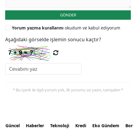
GÖNDER
Yorum yazma kurallarını
okudum ve kabul ediyorum
Aşağıdaki görselde işlemin sonucu kaçtır?
* Bu içerik ile ilgili yorum yok, ilk yorumu siz yazın, tartışalım *
Güncel
Haberler
Teknoloji
Kredi
Eko Gündem
Bors