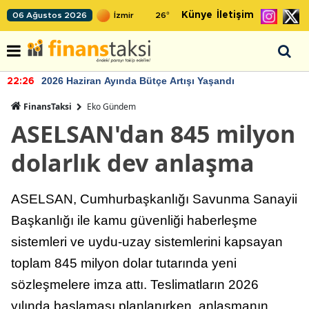
Künye
İletişim
06 Ağustos 2026
26
°
2026 Haziran Ayında Bütçe Artışı Yaşandı
22:26
FinansTaksi
Eko Gündem
ASELSAN'dan 845 milyon
dolarlık dev anlaşma
ASELSAN, Cumhurbaşkanlığı Savunma Sanayii
Başkanlığı ile kamu güvenliği haberleşme
sistemleri ve uydu-uzay sistemlerini kapsayan
toplam 845 milyon dolar tutarında yeni
sözleşmelere imza attı. Teslimatların 2026
yılında başlaması planlanırken, anlaşmanın