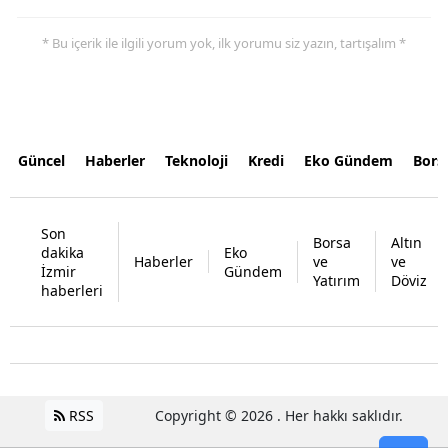
* Bu içerik ile ilgili yorum yok, ilk yorumu siz yazın, tartışalım *
Güncel
Haberler
Teknoloji
Kredi
Eko Gündem
Bors
Son
Borsa
Altın
dakika
Eko
Haberler
ve
ve
İzmir
Gündem
Yatırım
Döviz
haberleri
RSS
Copyright © 2026 . Her hakkı saklıdır.